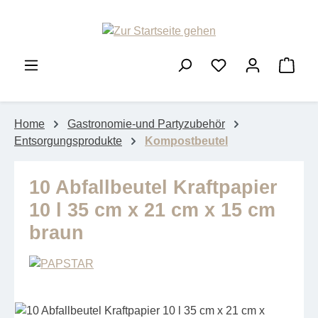
Zum Hauptinhalt springen
Ware
Home
Gastronomie-und Partyzubehör
Entsorgungsprodukte
Kompostbeutel
10 Abfallbeutel Kraftpapier
10 l 35 cm x 21 cm x 15 cm
braun
Bildergalerie überspringen