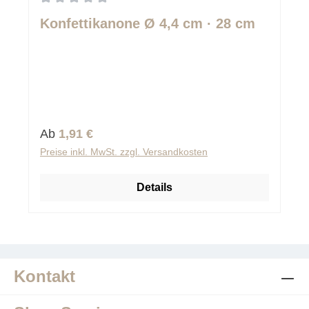
Durchschnittliche Bewertung von 0 von 5 Sternen
Konfettikanone Ø 4,4 cm · 28 cm
Regulärer Preis:
Ab
1,91 €
Preise inkl. MwSt. zzgl. Versandkosten
Details
Kontakt