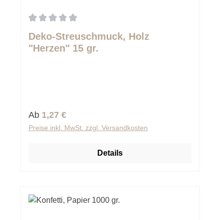
Durchschnittliche Bewertung von 0 von 5 Sternen
Deko-Streuschmuck, Holz
"Herzen" 15 gr.
Regulärer Preis:
Ab
1,27 €
Preise inkl. MwSt. zzgl. Versandkosten
Details