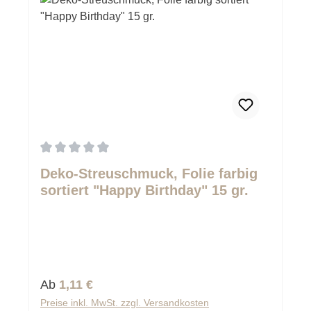
Durchschnittliche Bewertung von 0 von 5 Sternen
Deko-Streuschmuck, Folie farbig
sortiert "Happy Birthday" 15 gr.
Regulärer Preis:
Ab
1,11 €
Preise inkl. MwSt. zzgl. Versandkosten