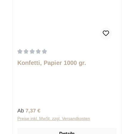
Durchschnittliche Bewertung von 0 von 5 Sternen
Konfetti, Papier 1000 gr.
Regulärer Preis:
Ab
7,37 €
Preise inkl. MwSt. zzgl. Versandkosten
Details