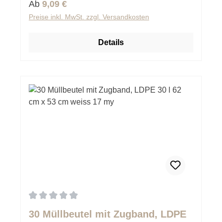
Regulärer Preis:
Ab
9,09 €
Preise inkl. MwSt. zzgl. Versandkosten
Details
Durchschnittliche Bewertung von 0 von 5 Sternen
30 Müllbeutel mit Zugband, LDPE