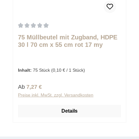
Durchschnittliche Bewertung von 0 von 5 Sternen
75 Müllbeutel mit Zugband, HDPE
30 l 70 cm x 55 cm rot 17 my
Inhalt:
75 Stück
(0,10 € / 1 Stück)
Regulärer Preis:
Ab
7,27 €
Preise inkl. MwSt. zzgl. Versandkosten
Details