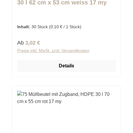
30 l 62 cm x 53 cm weiss 17 my
Inhalt:
30 Stück
(0,10 € / 1 Stück)
Regulärer Preis:
Ab
3,02 €
Preise inkl. MwSt. zzgl. Versandkosten
Details