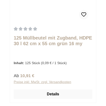
Durchschnittliche Bewertung von 0 von 5 Sternen
125 Müllbeutel mit Zugband, HDPE
30 l 62 cm x 55 cm grün 16 my
Inhalt:
125 Stück
(0,09 € / 1 Stück)
Regulärer Preis:
Ab
10,91 €
Preise inkl. MwSt. zzgl. Versandkosten
Details