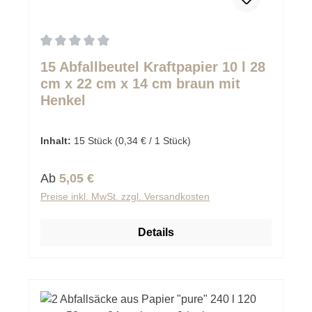
Durchschnittliche Bewertung von 0 von 5 Sternen
15 Abfallbeutel Kraftpapier 10 l 28
cm x 22 cm x 14 cm braun mit
Henkel
Inhalt:
15 Stück
(0,34 € / 1 Stück)
Regulärer Preis:
Ab
5,05 €
Preise inkl. MwSt. zzgl. Versandkosten
Details