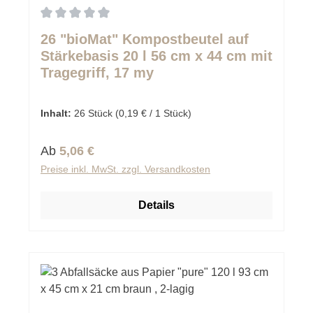
Durchschnittliche Bewertung von 0 von 5 Sternen
26 "bioMat" Kompostbeutel auf
Stärkebasis 20 l 56 cm x 44 cm mit
Tragegriff, 17 my
Inhalt:
26 Stück
(0,19 € / 1 Stück)
Regulärer Preis:
Ab
5,06 €
Preise inkl. MwSt. zzgl. Versandkosten
Details