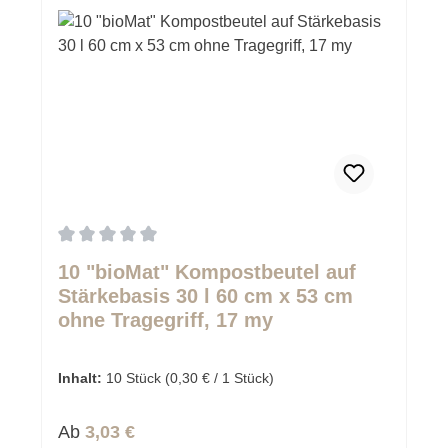
Durchschnittliche Bewertung von 0 von 5 Sternen
10 "bioMat" Kompostbeutel auf
Stärkebasis 30 l 60 cm x 53 cm
ohne Tragegriff, 17 my
Inhalt:
10 Stück
(0,30 € / 1 Stück)
Regulärer Preis:
Ab
3,03 €