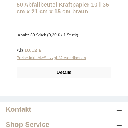
Durchschnittliche Bewertung von 0 von 5 Sternen
50 Abfallbeutel Kraftpapier 10 l 35
cm x 21 cm x 15 cm braun
Inhalt:
50 Stück
(0,20 € / 1 Stück)
Regulärer Preis:
Ab
10,12 €
Preise inkl. MwSt. zzgl. Versandkosten
Details
Kontakt
Shop Service