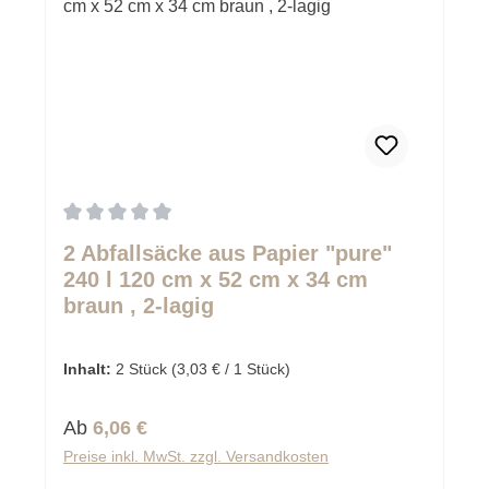
Durchschnittliche Bewertung von 0 von 5 Sternen
2 Abfallsäcke aus Papier "pure"
240 l 120 cm x 52 cm x 34 cm
braun , 2-lagig
Inhalt:
2 Stück
(3,03 € / 1 Stück)
Regulärer Preis:
Ab
6,06 €
Preise inkl. MwSt. zzgl. Versandkosten