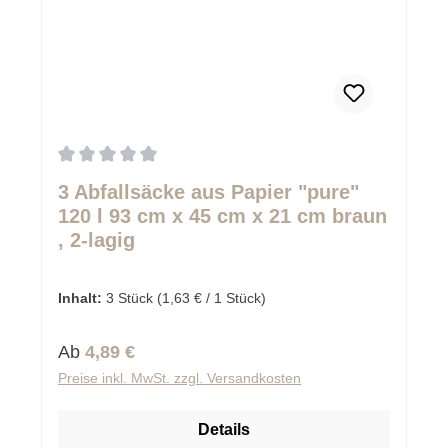
Durchschnittliche Bewertung von 0 von 5 Sternen
3 Abfallsäcke aus Papier "pure"
120 l 93 cm x 45 cm x 21 cm braun
, 2-lagig
Inhalt:
3 Stück
(1,63 € / 1 Stück)
Regulärer Preis:
Ab
4,89 €
Preise inkl. MwSt. zzgl. Versandkosten
Details