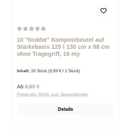
Durchschnittliche Bewertung von 0 von 5 Sternen
10 "bioMat" Kompostbeutel auf
Stärkebasis 120 l 130 cm x 88 cm
ohne Tragegriff, 16 my
Inhalt:
10 Stück
(0,89 € / 1 Stück)
Regulärer Preis:
Ab
8,85 €
Preise inkl. MwSt. zzgl. Versandkosten
Details