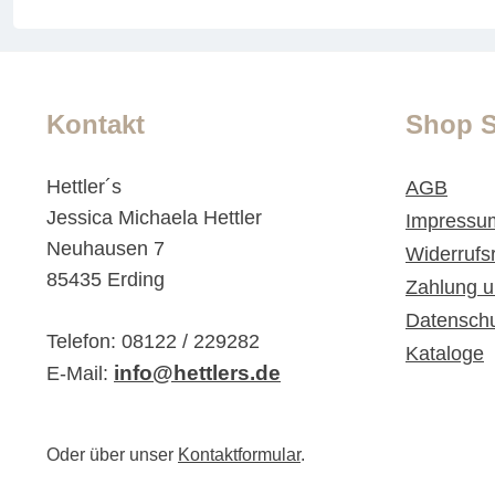
Kontakt
Shop S
Hettler´s
AGB
Jessica Michaela Hettler
Impressu
Neuhausen 7
Widerrufs
85435 Erding
Zahlung u
Datensch
Telefon: 08122 / 229282
Kataloge
info@hettlers.de
E-Mail:
Oder über unser
Kontaktformular
.