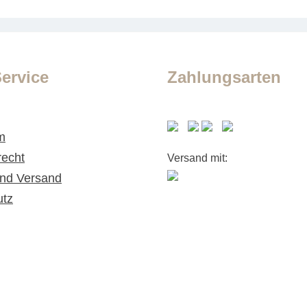
ervice
Zahlungsarten
m
recht
Versand mit:
nd Versand
utz