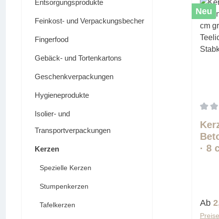
Entsorgungsprodukte
Neu
Feinkost- und Verpackungsbecher
Fingerfood
Gebäck- und Tortenkartons
Geschenkverpackungen
Hygieneprodukte
Isolier- und
Durch
Ker
Transportverpackungen
Bet
· 8
Kerzen
für 
Spezielle Kerzen
und
Sta
Stumpenkerzen
Regu
Ab
2
Tafelkerzen
Preise