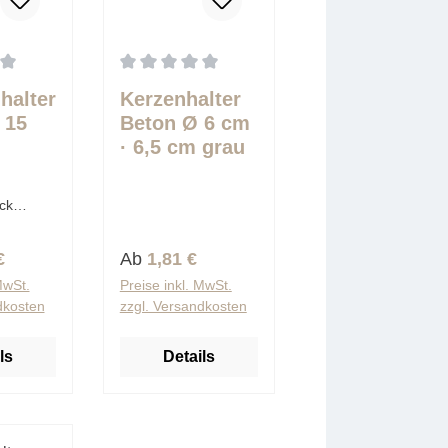
5 Sternen
tliche Bewertung von 0 von 5 Sternen
Durchschnittliche Bewertung von 0 von 5 Ster
halter
Kerzenhalter
 15
Beton Ø 6 cm
· 6,5 cm grau
/gold
für Teelichte
ni"
und
ck
Stabkerzen
tück)
Preis:
Regulärer Preis:
€
Ab
1,81 €
MwSt.
Preise inkl. MwSt.
dkosten
zzgl. Versandkosten
ls
Details