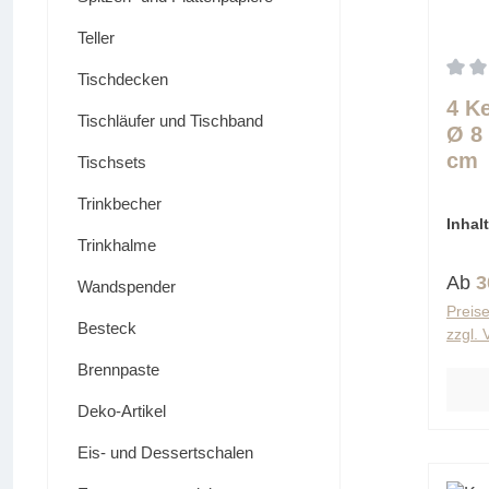
Teller
Tischdecken
Durch
4 K
Tischläufer und Tischband
Ø 8
cm
Tischsets
sch
Trinkbecher
"Co
Inhal
(7,58 
Trinkhalme
Regu
Ab
3
Wandspender
Preise
Besteck
zzgl.
Brennpaste
Deko-Artikel
Eis- und Dessertschalen