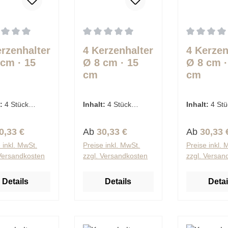
schnittliche Bewertung von 0 von 5 Sternen
Durchschnittliche Bewertung von 0 von 
Durchschnit
erzenhalter
4 Kerzenhalter
4 Kerzen
 cm · 15
Ø 8 cm · 15
Ø 8 cm ·
cm
cm
warz/gold
schwarz/gold
schwarz
rsica"
"Ibiza"
"Santori
t:
4 Stück
Inhalt:
4 Stück
Inhalt:
4 Stü
€ / 1 Stück)
(7,58 € / 1 Stück)
(7,58 € / 1 S
lärer Preis:
Regulärer Preis:
Regulärer 
0,33 €
Ab
30,33 €
Ab
30,33 
 inkl. MwSt.
Preise inkl. MwSt.
Preise inkl. 
 Versandkosten
zzgl. Versandkosten
zzgl. Versan
Details
Details
Detai