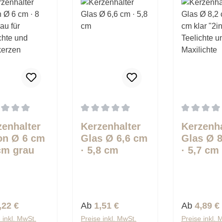
schnittliche Bewertung von 0 von 5 Sternen
Durchschnittliche Bewertung von 0 von 
Durchschnit
zenhalter
Kerzenhalter
Kerzenha
on Ø 6 cm
Glas Ø 6,6 cm
Glas Ø 
 cm grau
· 5,8 cm
· 5,7 cm 
Teelichte
"2in1" fü
Teelicht
bkerzen
Maxilich
lärer Preis:
Regulärer Preis:
Regulärer 
,22 €
Ab
1,51 €
Ab
4,89 €
 inkl. MwSt.
Preise inkl. MwSt.
Preise inkl. 