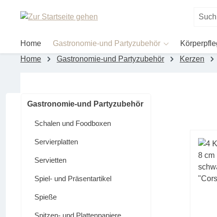
um Hauptinhalt springen
Zur Suche springen
Home
Gastronomie-und Partyzubehör
Körperpfl
Home
Gastronomie-und Partyzubehör
Kerzen
Gastronomie-und Partyzubehör
Schalen und Foodboxen
Servierplatten
Servietten
Spiel- und Präsentartikel
Spieße
Spitzen- und Plattenpapiere