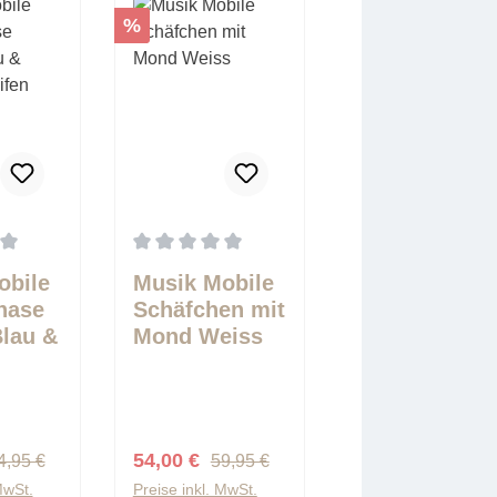
Rabatt
%
5 Sternen
tliche Bewertung von 0 von 5 Sternen
Durchschnittliche Bewertung von 0 von 5 Ster
obile
Musik Mobile
hase
Schäfchen mit
lau &
Mond Weiss
egulärer Preis:
Regulärer Preis:
eis:
Verkaufspreis:
54,00 €
4,95 €
59,95 €
MwSt.
Preise inkl. MwSt.