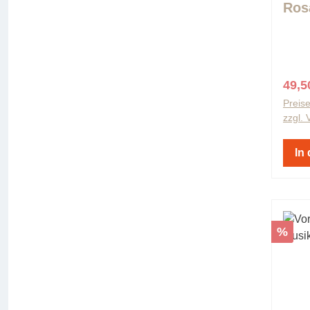
Ros
Verk
49,5
Preise
zzgl.
In
Rabat
%