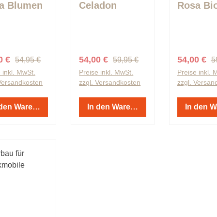
a Blumen
Celadon
Rosa Bi
Green, Beige
Baumwol
& Blue Grey
Linen
Regulärer Preis:
Regulärer Preis:
R
aufspreis:
Verkaufspreis:
Verkaufspr
0 €
54,00 €
54,00 €
54,95 €
59,95 €
5
 inkl. MwSt.
Preise inkl. MwSt.
Preise inkl. 
 Versandkosten
zzgl. Versandkosten
zzgl. Versan
 den Warenkorb
In den Warenkorb
In den 
t