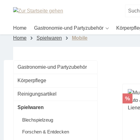
um Hauptinhalt springen
Zur Suche springen
Home
Gastronomie-und Partyzubehör
Körperpfl
Home
Spielwaren
Mobile
Gastronomie-und Partyzubehör
Körperpflege
Reinigungsartikel
Rabat
%
Spielwaren
Blechspielzeug
Forschen & Entdecken