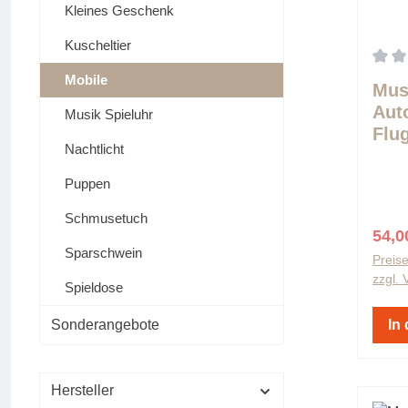
Kleines Geschenk
Kuscheltier
Durch
Mobile
Mus
Aut
Musik Spieluhr
Flu
Nachtlicht
Lie
Puppen
Schmusetuch
Verk
54,0
Sparschwein
Preise
zzgl.
Spieldose
Sonderangebote
In
Hersteller