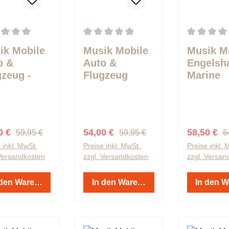
schnittliche Bewertung von 0 von 5 Sternen
Durchschnittliche Bewertung von 0 von 
Durchschnit
ik Mobile
Musik Mobile
Musik M
o &
Auto &
Engelsh
gzeug -
Flugzeug
Marine
nen
Marine
Streifen
Streifen
Regulärer Preis:
Regulärer Preis:
R
aufspreis:
Verkaufspreis:
Verkaufspr
0 €
54,00 €
58,50 €
59,95 €
59,95 €
6
 inkl. MwSt.
Preise inkl. MwSt.
Preise inkl. 
 Versandkosten
zzgl. Versandkosten
zzgl. Versan
 den Warenkorb
In den Warenkorb
In den 