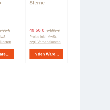
o
Sterne
le
egulärer Preis:
Regulärer Preis:
eis:
Verkaufspreis:
49,50 €
9,95 €
54,95 €
MwSt.
Preise inkl. MwSt.
dkosten
zzgl. Versandkosten
Warenkorb
In den Warenkorb