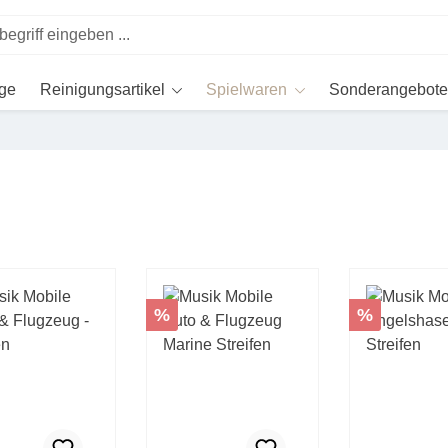
ege
Reinigungsartikel
Spielwaren
Sonderangebote
t
Rabatt
Rabatt
%
%