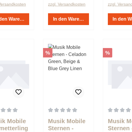
 Versandkosten
zzgl. Versandkosten
zzgl. Versan
 den Warenkorb
In den Warenkorb
In den 
t
Rabatt
Rabatt
%
%
schnittliche Bewertung von 0 von 5 Sternen
Durchschnittliche Bewertung von 0 von 
Durchschnit
ik Mobile
Musik Mobile
Musik M
metterling
Sternen -
Sternen 