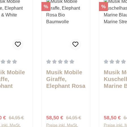
t
Rabatt
Rabatt
%
%
schnittliche Bewertung von 0 von 5 Sternen
Durchschnittliche Bewertung von 0 von 
Durchschnit
ik Mobile
Musik Mobile
Musik M
ffe,
Giraffe,
Kuschel
phant
Elephant Rosa
Marine B
ry & White
Bio
Marine
Baumwolle
Streifen
Regulärer Preis:
Regulärer Preis:
R
aufspreis:
Verkaufspreis:
Verkaufspr
0 €
58,50 €
58,50 €
64,95 €
64,95 €
6
 inkl. MwSt.
Preise inkl. MwSt.
Preise inkl. 