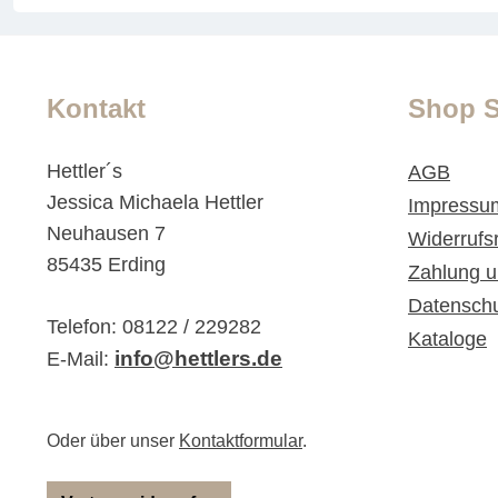
Kontakt
Shop S
Hettler´s
AGB
Jessica Michaela Hettler
Impressu
Neuhausen 7
Widerrufs
85435 Erding
Zahlung u
Datensch
Telefon: 08122 / 229282
Kataloge
info@hettlers.de
E-Mail:
Oder über unser
Kontaktformular
.