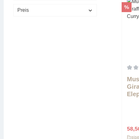
Rabat
%
Preis
Durch
Mus
Gira
Ele
Cur
Verk
58,5
Preise