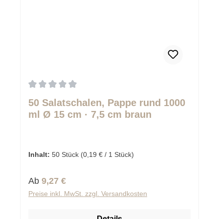
Durchschnittliche Bewertung von 0 von 5 Sternen
50 Salatschalen, Pappe rund 1000
ml Ø 15 cm · 7,5 cm braun
Inhalt:
50 Stück
(0,19 € / 1 Stück)
Regulärer Preis:
Ab
9,27 €
Preise inkl. MwSt. zzgl. Versandkosten
Details