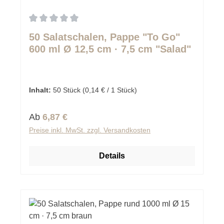
Durchschnittliche Bewertung von 0 von 5 Sternen
50 Salatschalen, Pappe "To Go"
600 ml Ø 12,5 cm · 7,5 cm "Salad"
Inhalt:
50 Stück
(0,14 € / 1 Stück)
Regulärer Preis:
Ab
6,87 €
Preise inkl. MwSt. zzgl. Versandkosten
Details