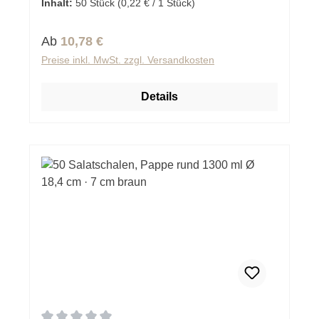
Inhalt:
50 Stück
(0,22 € / 1 Stück)
Regulärer Preis:
Ab
10,78 €
Preise inkl. MwSt. zzgl. Versandkosten
Details