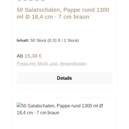
Durchschnittliche Bewertung von 0 von 5 Sternen
50 Salatschalen, Pappe rund 1300
ml Ø 18,4 cm · 7 cm braun
Inhalt:
50 Stück
(0,31 € / 1 Stück)
Regulärer Preis:
Ab
15,38 €
Preise inkl. MwSt. zzgl. Versandkosten
Details