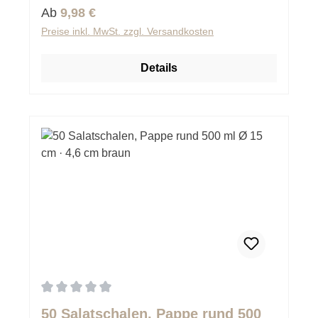
Regulärer Preis:
Ab
9,98 €
Preise inkl. MwSt. zzgl. Versandkosten
Details
Durchschnittliche Bewertung von 0 von 5 Sternen
50 Salatschalen, Pappe rund 500