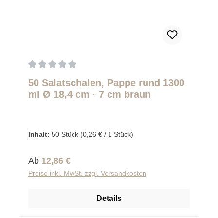
Durchschnittliche Bewertung von 0 von 5 Sternen
50 Salatschalen, Pappe rund 1300
ml Ø 18,4 cm · 7 cm braun
Inhalt:
50 Stück
(0,26 € / 1 Stück)
Regulärer Preis:
Ab
12,86 €
Preise inkl. MwSt. zzgl. Versandkosten
Details