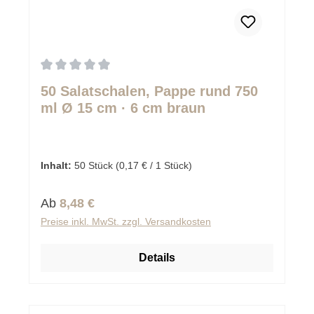
Durchschnittliche Bewertung von 0 von 5 Sternen
50 Salatschalen, Pappe rund 750
ml Ø 15 cm · 6 cm braun
Inhalt:
50 Stück
(0,17 € / 1 Stück)
Regulärer Preis:
Ab
8,48 €
Preise inkl. MwSt. zzgl. Versandkosten
Details