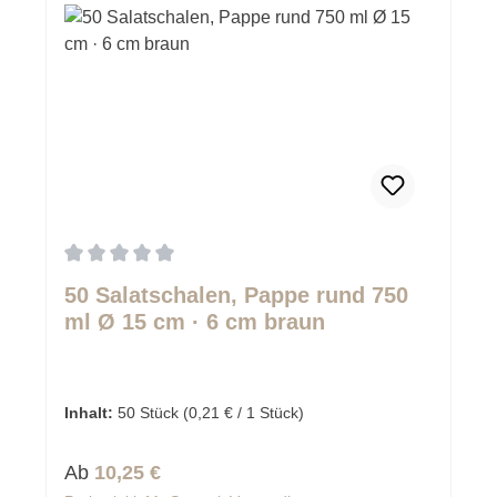
Durchschnittliche Bewertung von 0 von 5 Sternen
50 Salatschalen, Pappe rund 750
ml Ø 15 cm · 6 cm braun
Inhalt:
50 Stück
(0,21 € / 1 Stück)
Regulärer Preis:
Ab
10,25 €