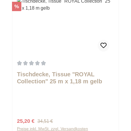
Rabatt
%
Durchschnittliche Bewertung von 0 von 5 Sternen
Tischdecke, Tissue "ROYAL
Collection" 25 m x 1,18 m gelb
Regulärer Preis:
Verkaufspreis:
25,20 €
34,51 €
Preise inkl. MwSt. zzgl. Versandkosten