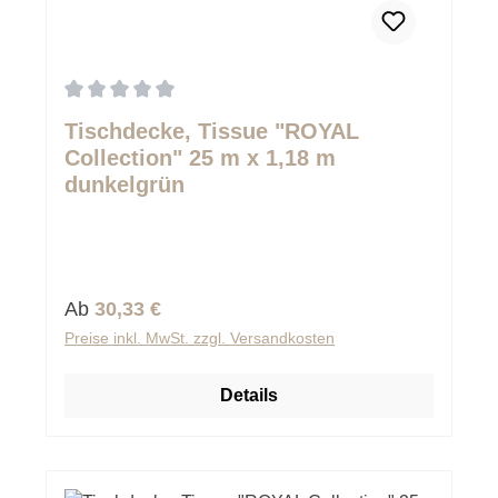
Durchschnittliche Bewertung von 0 von 5 Sternen
Tischdecke, Tissue "ROYAL
Collection" 25 m x 1,18 m
dunkelgrün
Regulärer Preis:
Ab
30,33 €
Preise inkl. MwSt. zzgl. Versandkosten
Details