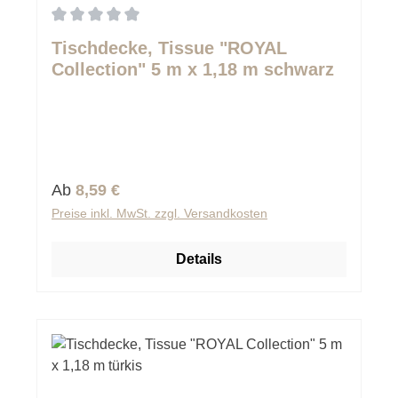
Durchschnittliche Bewertung von 0 von 5 Sternen
Tischdecke, Tissue "ROYAL
Collection" 5 m x 1,18 m schwarz
Regulärer Preis:
Ab
8,59 €
Preise inkl. MwSt. zzgl. Versandkosten
Details