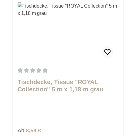
Durchschnittliche Bewertung von 0 von 5 Sternen
Tischdecke, Tissue "ROYAL
Collection" 5 m x 1,18 m grau
Regulärer Preis:
Ab
8,59 €