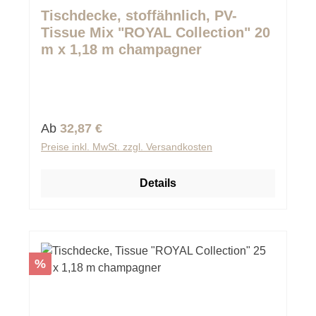
Durchschnittliche Bewertung von 0 von 5 Sternen
Tischdecke, stoffähnlich, PV-
Tissue Mix "ROYAL Collection" 20
m x 1,18 m champagner
Regulärer Preis:
Ab
32,87 €
Preise inkl. MwSt. zzgl. Versandkosten
Details
Rabatt
%