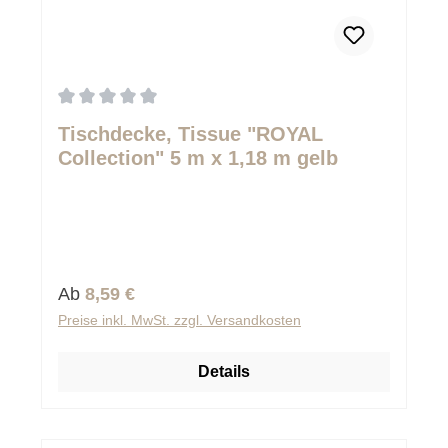
Durchschnittliche Bewertung von 0 von 5 Sternen
Tischdecke, Tissue "ROYAL
Collection" 5 m x 1,18 m gelb
Regulärer Preis:
Ab
8,59 €
Preise inkl. MwSt. zzgl. Versandkosten
Details