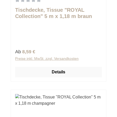
Durchschnittliche Bewertung von 0 von 5 Sternen
Tischdecke, Tissue "ROYAL
Collection" 5 m x 1,18 m braun
Regulärer Preis:
Ab
8,59 €
Preise inkl. MwSt. zzgl. Versandkosten
Details