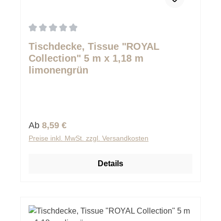
Durchschnittliche Bewertung von 0 von 5 Sternen
Tischdecke, Tissue "ROYAL
Collection" 5 m x 1,18 m
limonengrün
Regulärer Preis:
Ab
8,59 €
Preise inkl. MwSt. zzgl. Versandkosten
Details