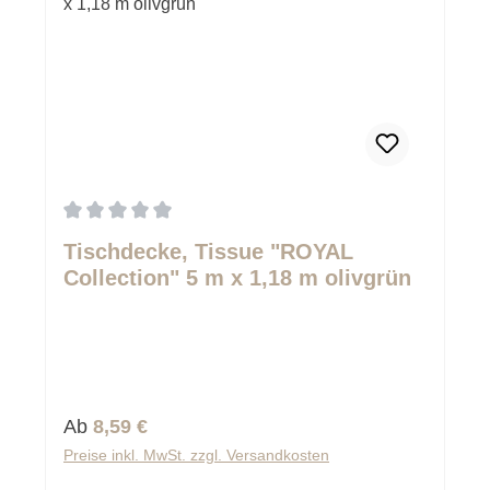
Durchschnittliche Bewertung von 0 von 5 Sternen
Tischdecke, Tissue "ROYAL
Collection" 5 m x 1,18 m olivgrün
Regulärer Preis:
Ab
8,59 €
Preise inkl. MwSt. zzgl. Versandkosten