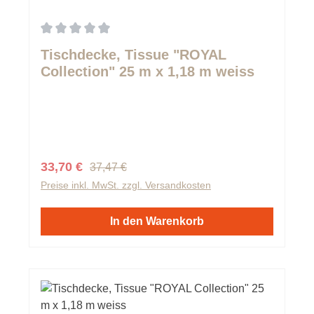
Durchschnittliche Bewertung von 0 von 5 Sternen
Tischdecke, Tissue "ROYAL
Collection" 25 m x 1,18 m weiss
Regulärer Preis:
Verkaufspreis:
33,70 €
37,47 €
Preise inkl. MwSt. zzgl. Versandkosten
In den Warenkorb