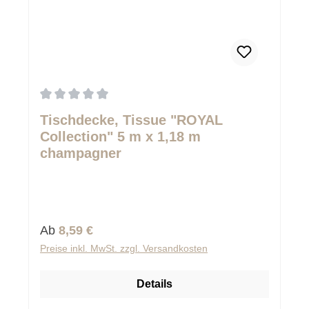
Durchschnittliche Bewertung von 0 von 5 Sternen
Tischdecke, Tissue "ROYAL
Collection" 5 m x 1,18 m
champagner
Regulärer Preis:
Ab
8,59 €
Preise inkl. MwSt. zzgl. Versandkosten
Details