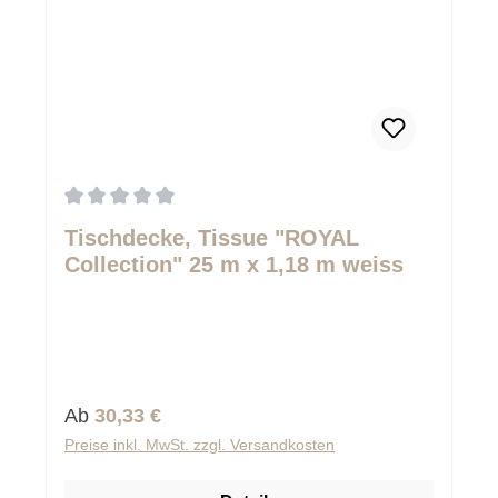
Durchschnittliche Bewertung von 0 von 5 Sternen
Tischdecke, Tissue "ROYAL
Collection" 25 m x 1,18 m weiss
Regulärer Preis:
Ab
30,33 €
Preise inkl. MwSt. zzgl. Versandkosten