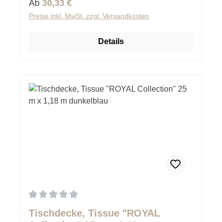
Regulärer Preis:
Ab
30,33 €
Preise inkl. MwSt. zzgl. Versandkosten
Details
Durchschnittliche Bewertung von 0 von 5 Sternen
Tischdecke, Tissue "ROYAL