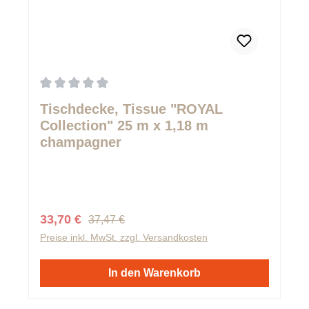
Durchschnittliche Bewertung von 0 von 5 Sternen
Tischdecke, Tissue "ROYAL
Collection" 25 m x 1,18 m
champagner
Regulärer Preis:
Verkaufspreis:
33,70 €
37,47 €
Preise inkl. MwSt. zzgl. Versandkosten
In den Warenkorb