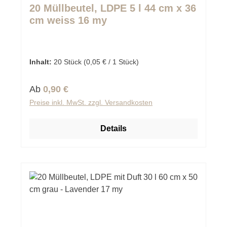
Durchschnittliche Bewertung von 0 von 5 Sternen
20 Müllbeutel, LDPE 5 l 44 cm x 36
cm weiss 16 my
Inhalt:
20 Stück
(0,05 € / 1 Stück)
Regulärer Preis:
Ab
0,90 €
Preise inkl. MwSt. zzgl. Versandkosten
Details