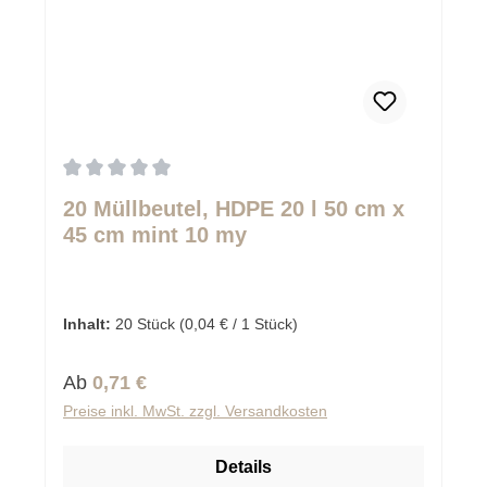
Durchschnittliche Bewertung von 0 von 5 Sternen
20 Müllbeutel, HDPE 20 l 50 cm x
45 cm mint 10 my
Inhalt:
20 Stück
(0,04 € / 1 Stück)
Regulärer Preis:
Ab
0,71 €
Preise inkl. MwSt. zzgl. Versandkosten
Details