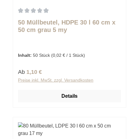
Durchschnittliche Bewertung von 0 von 5 Sternen
50 Müllbeutel, HDPE 30 l 60 cm x
50 cm grau 5 my
Inhalt:
50 Stück
(0,02 € / 1 Stück)
Regulärer Preis:
Ab
1,10 €
Preise inkl. MwSt. zzgl. Versandkosten
Details