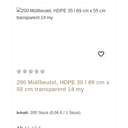
Durchschnittliche Bewertung von 0 von 5 Sternen
200 Müllbeutel, HDPE 35 l 69 cm x
55 cm transparent 14 my
Inhalt:
200 Stück
(0,06 € / 1 Stück)
Regulärer Preis:
Ab
11,12 €