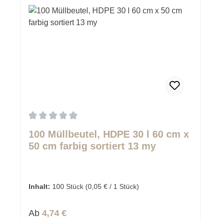
Durchschnittliche Bewertung von 0 von 5 Sternen
100 Müllbeutel, HDPE 30 l 60 cm x
50 cm farbig sortiert 13 my
Inhalt:
100 Stück
(0,05 € / 1 Stück)
Regulärer Preis:
Ab
4,74 €