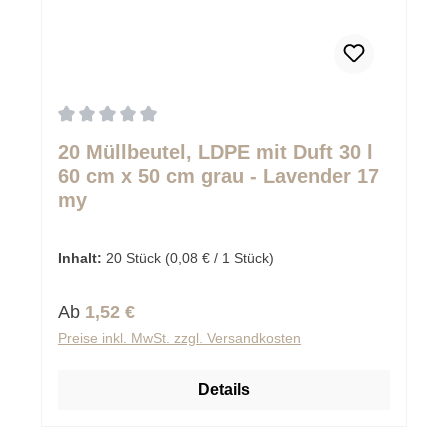
Durchschnittliche Bewertung von 0 von 5 Sternen
20 Müllbeutel, LDPE mit Duft 30 l
60 cm x 50 cm grau - Lavender 17
my
Inhalt:
20 Stück
(0,08 € / 1 Stück)
Regulärer Preis:
Ab
1,52 €
Preise inkl. MwSt. zzgl. Versandkosten
Details