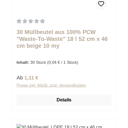
Durchschnittliche Bewertung von 0 von 5 Sternen
30 Müllbeutel aus 100% PCW
"Waste-To-Waste" 18 l 52 cm x 46
cm beige 10 my
Inhalt:
30 Stück
(0,04 € / 1 Stück)
Regulärer Preis:
Ab
1,11 €
Preise inkl. MwSt. zzgl. Versandkosten
Details