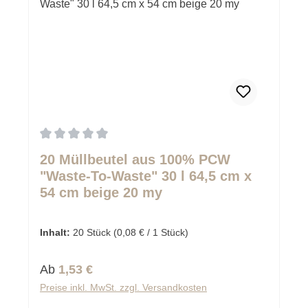
Durchschnittliche Bewertung von 0 von 5 Sternen
20 Müllbeutel aus 100% PCW
"Waste-To-Waste" 30 l 64,5 cm x
54 cm beige 20 my
Inhalt:
20 Stück
(0,08 € / 1 Stück)
Regulärer Preis:
Ab
1,53 €
Preise inkl. MwSt. zzgl. Versandkosten