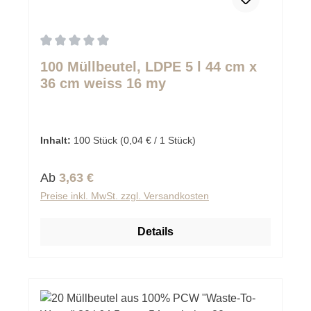
Durchschnittliche Bewertung von 0 von 5 Sternen
100 Müllbeutel, LDPE 5 l 44 cm x
36 cm weiss 16 my
Inhalt:
100 Stück
(0,04 € / 1 Stück)
Regulärer Preis:
Ab
3,63 €
Preise inkl. MwSt. zzgl. Versandkosten
Details