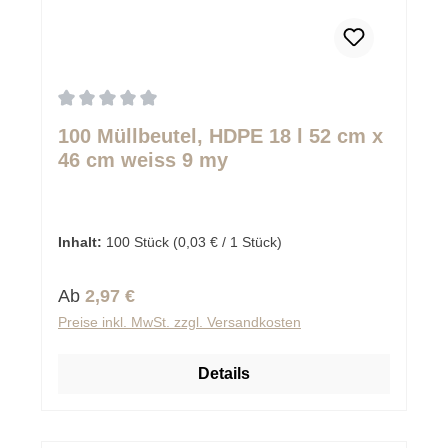
Durchschnittliche Bewertung von 0 von 5 Sternen
100 Müllbeutel, HDPE 18 l 52 cm x
46 cm weiss 9 my
Inhalt:
100 Stück
(0,03 € / 1 Stück)
Regulärer Preis:
Ab
2,97 €
Preise inkl. MwSt. zzgl. Versandkosten
Details