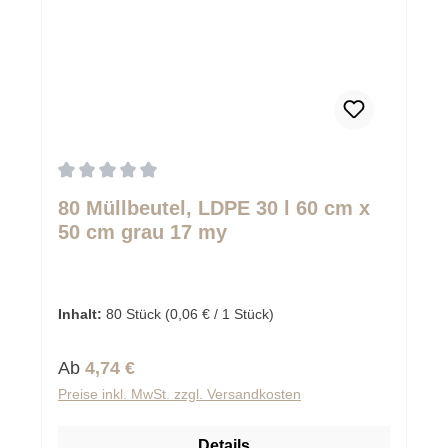
Durchschnittliche Bewertung von 0 von 5 Sternen
80 Müllbeutel, LDPE 30 l 60 cm x
50 cm grau 17 my
Inhalt:
80 Stück
(0,06 € / 1 Stück)
Regulärer Preis:
Ab
4,74 €
Preise inkl. MwSt. zzgl. Versandkosten
Details