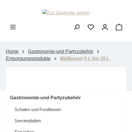
Zum Hauptinhalt springen
Ware
Home
Gastronomie-und Partyzubehör
Entsorgungsprodukte
Müllbeutel 5 L bis 35 L
Gastronomie-und Partyzubehör
Schalen und Foodboxen
Servierplatten
Servietten