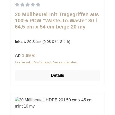
Durchschnittliche Bewertung von 0 von 5 Sternen
20 Müllbeutel mit Tragegriffen aus
100% PCW "Waste-To-Waste" 30 l
64,5 cm x 54 cm beige 20 my
Inhalt:
20 Stück
(0,08 € / 1 Stück)
Regulärer Preis:
Ab
1,69 €
Preise inkl. MwSt. zzgl. Versandkosten
Details