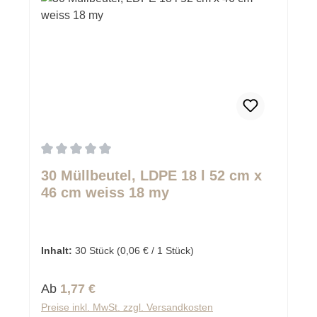
Durchschnittliche Bewertung von 0 von 5 Sternen
30 Müllbeutel, LDPE 18 l 52 cm x
46 cm weiss 18 my
Inhalt:
30 Stück
(0,06 € / 1 Stück)
Regulärer Preis:
Ab
1,77 €
Preise inkl. MwSt. zzgl. Versandkosten