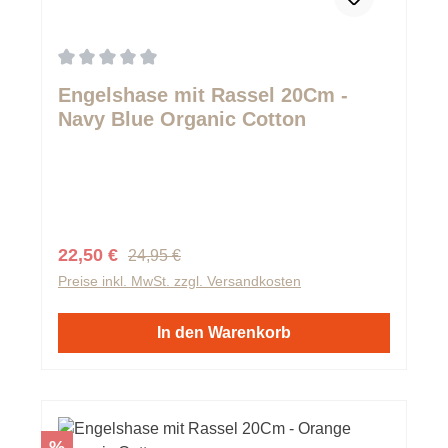
Durchschnittliche Bewertung von 0 von 5 Sternen
Engelshase mit Rassel 20Cm -
Navy Blue Organic Cotton
Regulärer Preis:
Verkaufspreis:
22,50 €
24,95 €
Preise inkl. MwSt. zzgl. Versandkosten
In den Warenkorb
Rabatt
%