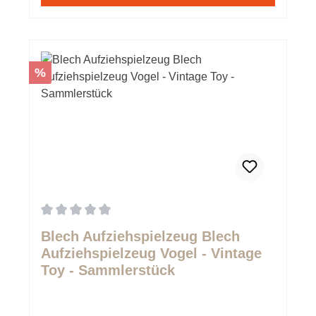
Rabatt
%
Durchschnittliche Bewertung von 0 von 5 Sternen
Blech Aufziehspielzeug Blech
Aufziehspielzeug Vogel - Vintage
Toy - Sammlerstück