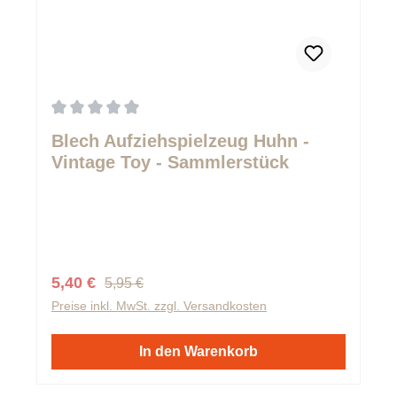
Durchschnittliche Bewertung von 0 von 5 Sternen
Blech Aufziehspielzeug Huhn -
Vintage Toy - Sammlerstück
Regulärer Preis:
Verkaufspreis:
5,40 €
5,95 €
Preise inkl. MwSt. zzgl. Versandkosten
In den Warenkorb