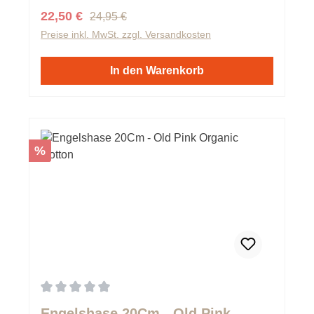
Regulärer Preis:
Verkaufspreis:
22,50 €
24,95 €
Preise inkl. MwSt. zzgl. Versandkosten
In den Warenkorb
Rabatt
%
Durchschnittliche Bewertung von 0 von 5 Sternen
Engelshase 20Cm - Old Pink