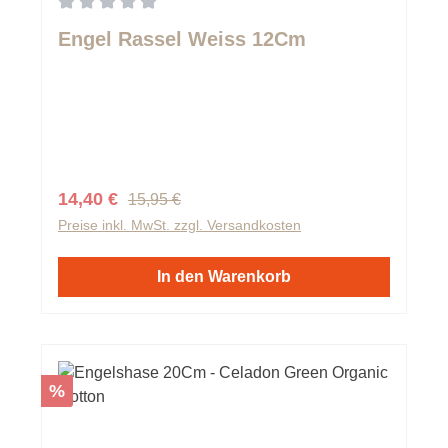
Durchschnittliche Bewertung von 0 von 5 Sternen
Engel Rassel Weiss 12Cm
Regulärer Preis:
Verkaufspreis:
14,40 €
15,95 €
Preise inkl. MwSt. zzgl. Versandkosten
In den Warenkorb
Rabatt
%