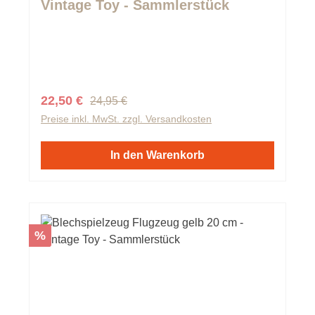
Vintage Toy - Sammlerstück
Regulärer Preis:
Verkaufspreis:
22,50 €
24,95 €
Preise inkl. MwSt. zzgl. Versandkosten
In den Warenkorb
Rabatt
%