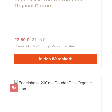
Organic Cotton
Regulärer Preis:
Verkaufspreis:
22,50 €
24,95 €
Preise inkl. MwSt. zzgl. Versandkosten
In den Warenkorb
Rabatt
%