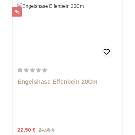
Rabatt
%
Durchschnittliche Bewertung von 0 von 5 Sternen
Engelshase Elfenbein 20Cm
Regulärer Preis:
Verkaufspreis:
22,50 €
24,95 €