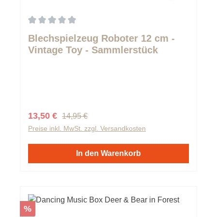
Durchschnittliche Bewertung von 0 von 5 Sternen
Blechspielzeug Roboter 12 cm -
Vintage Toy - Sammlerstück
Regulärer Preis:
Verkaufspreis:
13,50 €
14,95 €
Preise inkl. MwSt. zzgl. Versandkosten
In den Warenkorb
Rabatt
%