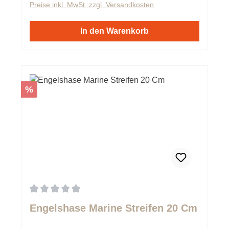
Preise inkl. MwSt. zzgl. Versandkosten
In den Warenkorb
Rabatt
%
Durchschnittliche Bewertung von 0 von 5 Sternen
Engelshase Marine Streifen 20 Cm