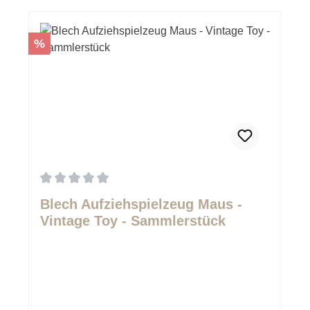
Rabatt
%
Durchschnittliche Bewertung von 0 von 5 Sternen
Blech Aufziehspielzeug Maus -
Vintage Toy - Sammlerstück