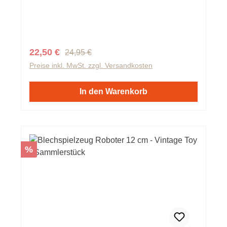
Regulärer Preis:
Verkaufspreis:
22,50 €
24,95 €
Preise inkl. MwSt. zzgl. Versandkosten
In den Warenkorb
Rabatt
%