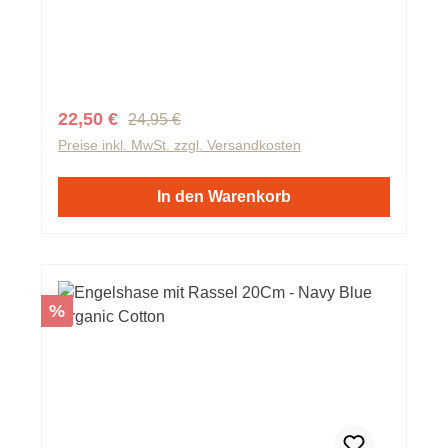
Regulärer Preis:
Verkaufspreis:
22,50 €
24,95 €
Preise inkl. MwSt. zzgl. Versandkosten
In den Warenkorb
Rabatt
%