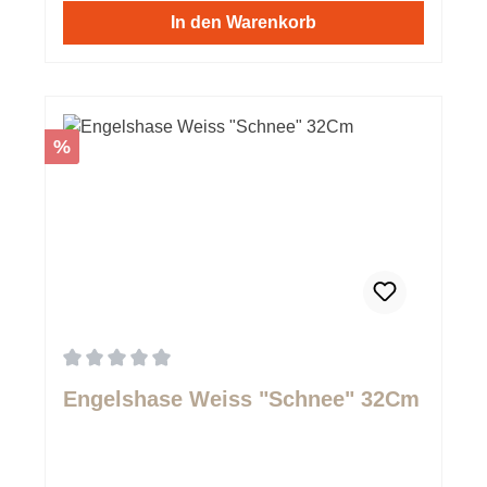
In den Warenkorb
Rabatt
%
Durchschnittliche Bewertung von 0 von 5 Sternen
Engelshase Weiss "Schnee" 32Cm