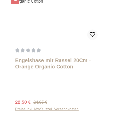
Durchschnittliche Bewertung von 0 von 5 Sternen
Engelshase mit Rassel 20Cm -
Orange Organic Cotton
Regulärer Preis:
Verkaufspreis:
22,50 €
24,95 €
Preise inkl. MwSt. zzgl. Versandkosten