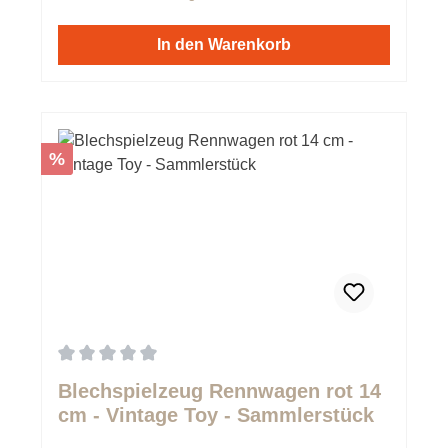
In den Warenkorb
Rabatt
%
Durchschnittliche Bewertung von 0 von 5 Sternen
Blechspielzeug Rennwagen rot 14
cm - Vintage Toy - Sammlerstück