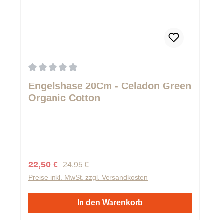
Durchschnittliche Bewertung von 0 von 5 Sternen
Engelshase 20Cm - Celadon Green
Organic Cotton
Regulärer Preis:
Verkaufspreis:
22,50 €
24,95 €
Preise inkl. MwSt. zzgl. Versandkosten
In den Warenkorb