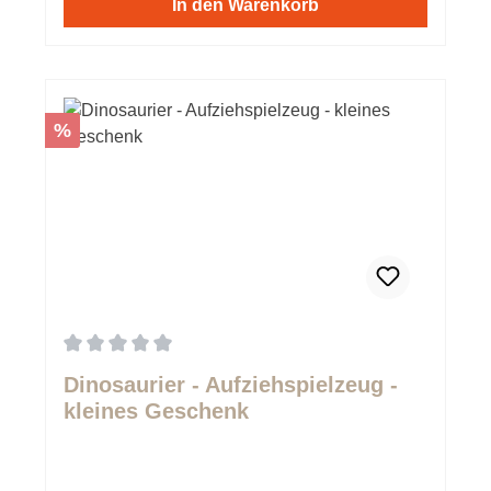
In den Warenkorb
Rabatt
%
Durchschnittliche Bewertung von 0 von 5 Sternen
Dinosaurier - Aufziehspielzeug -
kleines Geschenk