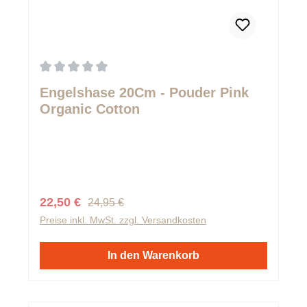
Durchschnittliche Bewertung von 0 von 5 Sternen
Engelshase 20Cm - Pouder Pink
Organic Cotton
Regulärer Preis:
Verkaufspreis:
22,50 €
24,95 €
Preise inkl. MwSt. zzgl. Versandkosten
In den Warenkorb