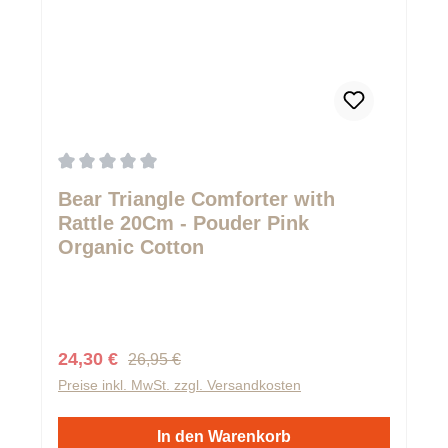
Durchschnittliche Bewertung von 0 von 5 Sternen
Bear Triangle Comforter with
Rattle 20Cm - Pouder Pink
Organic Cotton
Regulärer Preis:
Verkaufspreis:
24,30 €
26,95 €
Preise inkl. MwSt. zzgl. Versandkosten
In den Warenkorb