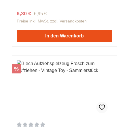
Regulärer Preis:
Verkaufspreis:
6,30 €
6,95 €
Preise inkl. MwSt. zzgl. Versandkosten
In den Warenkorb
Rabatt
%