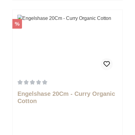
Rabatt
%
Durchschnittliche Bewertung von 0 von 5 Sternen
Engelshase 20Cm - Curry Organic
Cotton