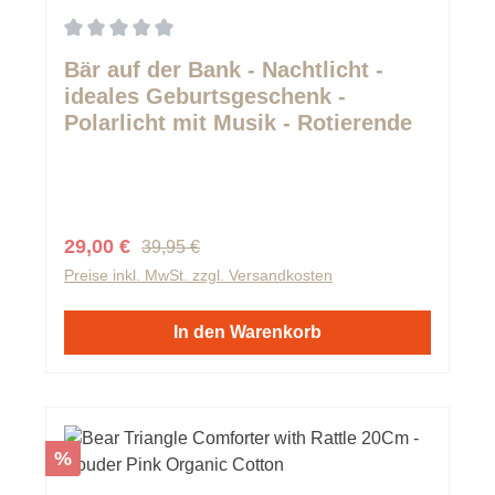
Durchschnittliche Bewertung von 0 von 5 Sternen
Bär auf der Bank - Nachtlicht -
ideales Geburtsgeschenk -
Polarlicht mit Musik - Rotierende
Figur - Batterien inklusive
Regulärer Preis:
Verkaufspreis:
29,00 €
39,95 €
Preise inkl. MwSt. zzgl. Versandkosten
In den Warenkorb
Rabatt
%