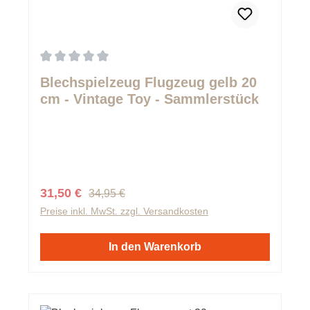
Durchschnittliche Bewertung von 0 von 5 Sternen
Blechspielzeug Flugzeug gelb 20
cm - Vintage Toy - Sammlerstück
Regulärer Preis:
Verkaufspreis:
31,50 €
34,95 €
Preise inkl. MwSt. zzgl. Versandkosten
In den Warenkorb