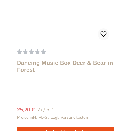
Durchschnittliche Bewertung von 0 von 5 Sternen
Dancing Music Box Deer & Bear in
Forest
Regulärer Preis:
Verkaufspreis:
25,20 €
27,95 €
Preise inkl. MwSt. zzgl. Versandkosten