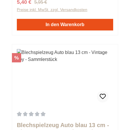
Regulärer Preis:
Verkaufspreis:
5,40 €
5,95 €
Preise inkl. MwSt. zzgl. Versandkosten
In den Warenkorb
Rabatt
%
Durchschnittliche Bewertung von 0 von 5 Sternen
Blechspielzeug Auto blau 13 cm -