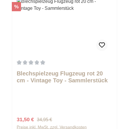
Rabatt
%
Durchschnittliche Bewertung von 0 von 5 Sternen
Blechspielzeug Flugzeug rot 20
cm - Vintage Toy - Sammlerstück
Regulärer Preis:
Verkaufspreis:
31,50 €
34,95 €
Preise inkl. MwSt. zzgl. Versandkosten