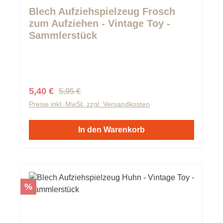
Durchschnittliche Bewertung von 0 von 5 Sternen
Blech Aufziehspielzeug Frosch
zum Aufziehen - Vintage Toy -
Sammlerstück
Regulärer Preis:
Verkaufspreis:
5,40 €
5,95 €
Preise inkl. MwSt. zzgl. Versandkosten
In den Warenkorb
Rabatt
%