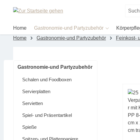
um Hauptinhalt springen
Zur Suche springen
Home
Gastronomie-und Partyzubehör
Körperpfl
Home
Gastronomie-und Partyzubehör
Feinkost-
Gastronomie-und Partyzubehör
Schalen und Foodboxen
Servierplatten
Servietten
Spiel- und Präsentartikel
Spieße
Spitzen- und Plattenpapiere