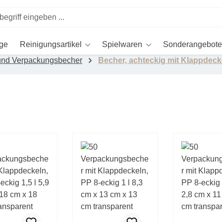
ege
Reinigungsartikel
Spielwaren
Sonderangebote
 und Verpackungsbecher
Becher, achteckig mit Klappdeck