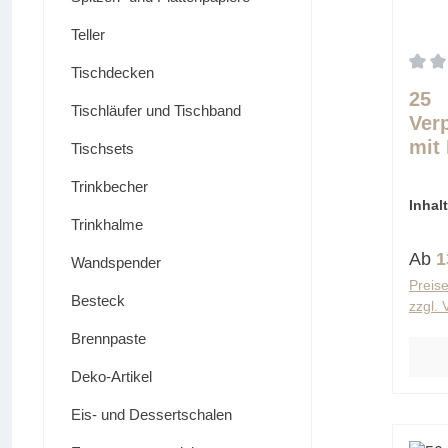
Teller
Tischdecken
Durch
25
Tischläufer und Tischband
Ver
mit
Tischsets
PP 8
Trinkbecher
cm 
Inhal
cm 
(0,55 
Trinkhalme
Regu
Ab
1
Wandspender
Preise
Besteck
zzgl.
Brennpaste
Deko-Artikel
Eis- und Dessertschalen