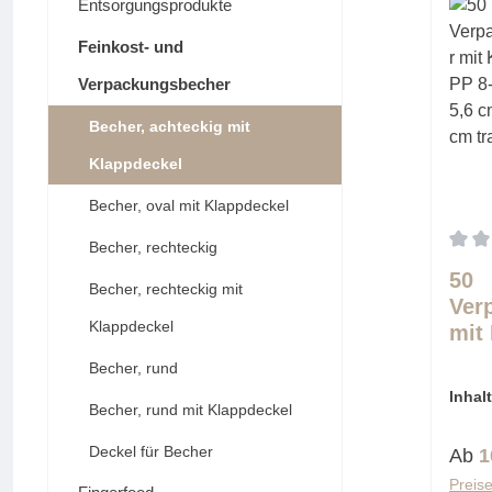
Entsorgungsprodukte
Feinkost- und
Verpackungsbecher
Becher, achteckig mit
Klappdeckel
Becher, oval mit Klappdeckel
Becher, rechteckig
Durch
50
Becher, rechteckig mit
Ver
Klappdeckel
mit
PP 
Becher, rund
5,6
Inhal
cm 
Becher, rund mit Klappdeckel
(0,21 
Deckel für Becher
Regu
Ab
1
Preise