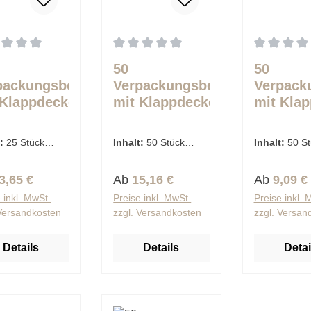
schnittliche Bewertung von 0 von 5 Sternen
Durchschnittliche Bewertung von 0 von 
Durchschnit
50
50
packungsbecher
Verpackungsbecher
Verpack
 Klappdeckeln,
mit Klappdeckeln,
mit Klap
-eckig 1,5 l 5,9
PP 8-eckig 1 l 8,3
PP 8-eck
x 18 cm x 18
cm x 13 cm x 13
2,8 cm x
t:
25 Stück
Inhalt:
50 Stück
Inhalt:
50 St
transparent
cm transparent
cm tran
€ / 1 Stück)
(0,30 € / 1 Stück)
(0,18 € / 1 S
lärer Preis:
Regulärer Preis:
Regulärer 
3,65 €
Ab
15,16 €
Ab
9,09 €
 inkl. MwSt.
Preise inkl. MwSt.
Preise inkl. 
 Versandkosten
zzgl. Versandkosten
zzgl. Versan
Details
Details
Detai