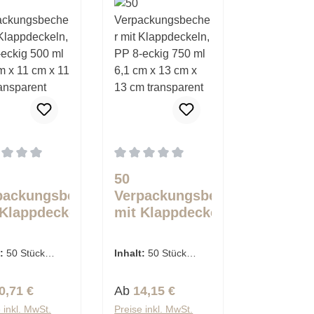
schnittliche Bewertung von 0 von 5 Sternen
Durchschnittliche Bewertung von 0 von 
50
packungsbecher
Verpackungsbecher
 Klappdeckeln,
mit Klappdeckeln,
8-eckig 500 ml
PP 8-eckig 750 ml
 cm x 11 cm x 11
6,1 cm x 13 cm x 13
t:
50 Stück
Inhalt:
50 Stück
transparent
cm transparent
€ / 1 Stück)
(0,28 € / 1 Stück)
lärer Preis:
Regulärer Preis:
0,71 €
Ab
14,15 €
 inkl. MwSt.
Preise inkl. MwSt.