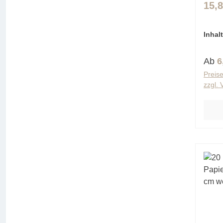
15,
Inhal
(0,06 
Regu
Ab
6
Preise
zzgl.