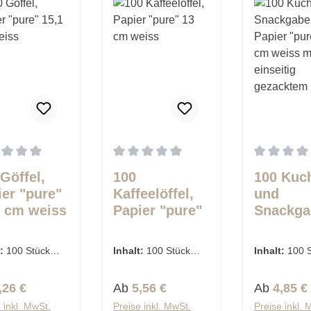
schnittliche Bewertung von 0 von 5 Sternen
Durchschnittliche Bewertung von 0 von 
Durchschnit
Göffel,
100
100 Kuc
ier "pure"
Kaffeelöffel,
und
1 cm weiss
Papier "pure"
Snackga
13 cm weiss
Papier "
12,7 cm
t:
100 Stück
Inhalt:
100 Stück
Inhalt:
100 
mit einse
€ / 1 Stück)
(0,06 € / 1 Stück)
(0,05 € / 1 S
gezackt
lärer Preis:
Regulärer Preis:
Regulärer 
,26 €
Ab
5,56 €
Ab
4,85 €
Rand
 inkl. MwSt.
Preise inkl. MwSt.
Preise inkl. 