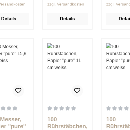
 Versandkosten
zzgl. Versandkosten
zzgl. Versan
Details
Details
Detai
schnittliche Bewertung von 0 von 5 Sternen
Durchschnittliche Bewertung von 0 von 
Durchschnit
 Messer,
100
100
ier "pure"
Rührstäbchen,
Rührstä