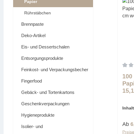
Papier
Rührstäbchen
Brennpaste
Deko-Artikel
Eis- und Dessertschalen
Entsorgungsprodukte
Feinkost- und Verpackungsbecher
Durch
100 
Fingerfood
Pap
15,
Gebäck- und Tortenkartons
Geschenkverpackungen
Inhal
(0,06 
Hygieneprodukte
Regu
Ab
6
Isolier- und
Preise