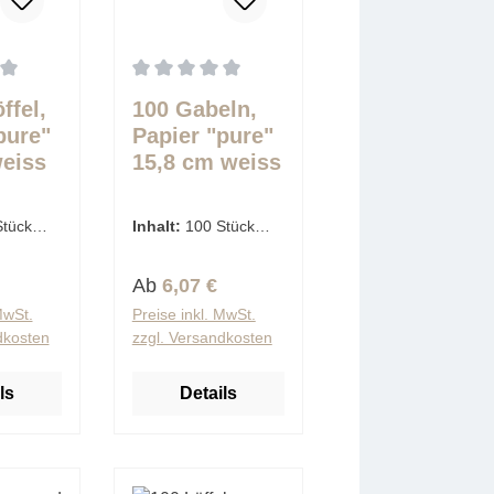
5 Sternen
tliche Bewertung von 0 von 5 Sternen
Durchschnittliche Bewertung von 0 von 5 Ster
ffel,
100 Gabeln,
pure"
Papier "pure"
weiss
15,8 cm weiss
Stück
Inhalt:
100 Stück
tück)
(0,06 € / 1 Stück)
Preis:
Regulärer Preis:
Ab
6,07 €
MwSt.
Preise inkl. MwSt.
dkosten
zzgl. Versandkosten
ls
Details