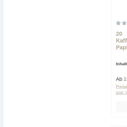
Durch
20
Kaff
Pap
13 
Inhal
(0,10 
Regu
Ab
2
Preise
zzgl.