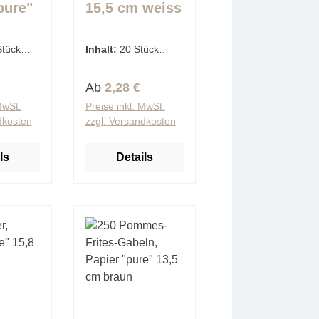
pure"
15,5 cm weiss
eiss
Stück
Inhalt:
20 Stück
tück)
(0,11 € / 1 Stück)
Preis:
Regulärer Preis:
Ab
2,28 €
MwSt.
Preise inkl. MwSt.
dkosten
zzgl. Versandkosten
ls
Details