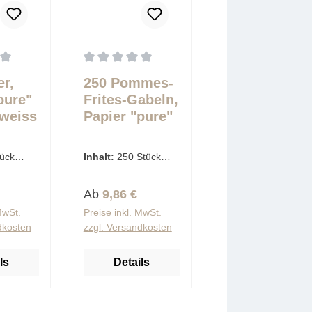
5 Sternen
tliche Bewertung von 0 von 5 Sternen
Durchschnittliche Bewertung von 0 von 5 Ster
r,
250 Pommes-
pure"
Frites-Gabeln,
 weiss
Papier "pure"
13,5 cm braun
ück
Inhalt:
250 Stück
tück)
(0,04 € / 1 Stück)
Preis:
Regulärer Preis:
Ab
9,86 €
MwSt.
Preise inkl. MwSt.
dkosten
zzgl. Versandkosten
ls
Details