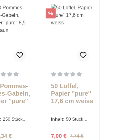
Rabatt
%
schnittliche Bewertung von 0 von 5 Sternen
Durchschnittliche Bewertung von 0 von 
 Pommes-
50 Löffel,
es-Gabeln,
Papier "pure"
ier "pure"
17,6 cm weiss
 cm braun
t:
250 Stück
Inhalt:
50 Stück
€ / 1 Stück)
(0,14 € / 1 Stück)
Regulärer Preis:
lärer Preis:
Verkaufspreis:
,34 €
7,00 €
7,74 €