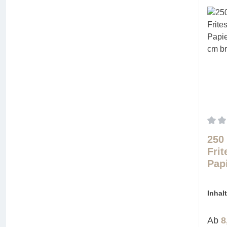
Durch
250
Frit
Pap
8,5
Inhal
(0,03 
Regu
Ab
8