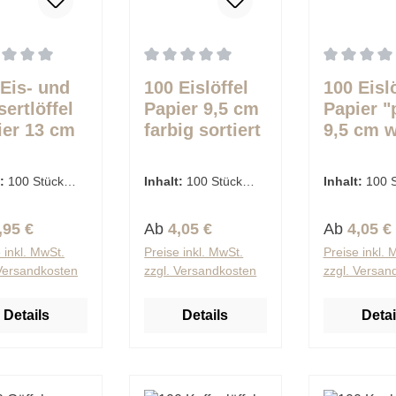
schnittliche Bewertung von 0 von 5 Sternen
Durchschnittliche Bewertung von 0 von 
Durchschnit
 Eis- und
100 Eislöffel
100 Eislö
ertlöffel
Papier 9,5 cm
Papier "
ier 13 cm
farbig sortiert
9,5 cm 
ig sortiert
t:
100 Stück
Inhalt:
100 Stück
Inhalt:
100 
€ / 1 Stück)
(0,04 € / 1 Stück)
(0,04 € / 1 S
lärer Preis:
Regulärer Preis:
Regulärer 
,95 €
Ab
4,05 €
Ab
4,05 €
 inkl. MwSt.
Preise inkl. MwSt.
Preise inkl. 
 Versandkosten
zzgl. Versandkosten
zzgl. Versan
Details
Details
Detai