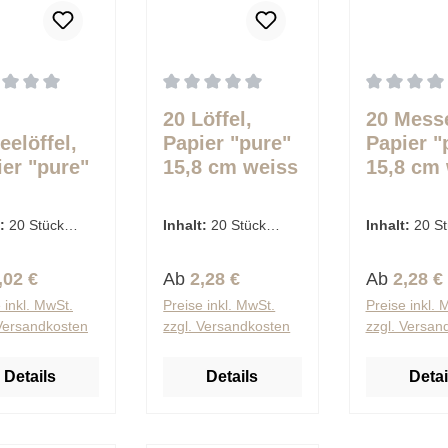
schnittliche Bewertung von 0 von 5 Sternen
Durchschnittliche Bewertung von 0 von 
Durchschnit
20 Löffel,
20 Messe
eelöffel,
Papier "pure"
Papier "
ier "pure"
15,8 cm weiss
15,8 cm
cm weiss
t:
20 Stück
Inhalt:
20 Stück
Inhalt:
20 St
€ / 1 Stück)
(0,11 € / 1 Stück)
(0,11 € / 1 S
lärer Preis:
Regulärer Preis:
Regulärer 
,02 €
Ab
2,28 €
Ab
2,28 €
 inkl. MwSt.
Preise inkl. MwSt.
Preise inkl. 
 Versandkosten
zzgl. Versandkosten
zzgl. Versan
Details
Details
Detai