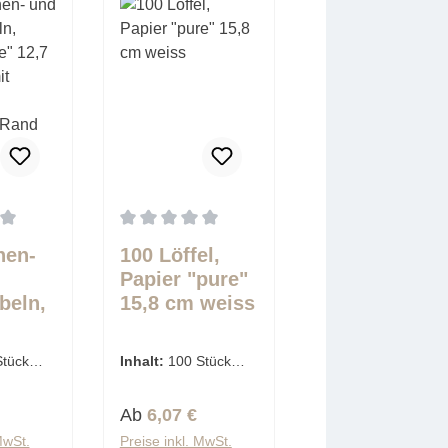
5 Sternen
tliche Bewertung von 0 von 5 Sternen
Durchschnittliche Bewertung von 0 von 5 Ster
hen-
100 Löffel,
Papier "pure"
beln,
15,8 cm weiss
pure"
 weiss
Stück
Inhalt:
100 Stück
itig
tück)
(0,06 € / 1 Stück)
em
Preis:
Regulärer Preis:
Ab
6,07 €
MwSt.
Preise inkl. MwSt.