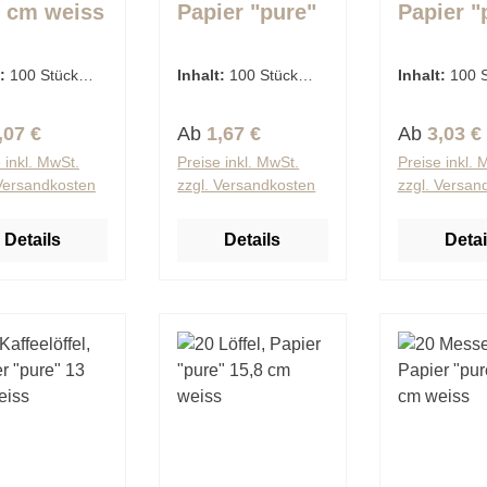
8 cm weiss
Papier "pure"
Papier "
11 cm weiss
14 cm w
t:
100 Stück
Inhalt:
100 Stück
Inhalt:
100 
€ / 1 Stück)
(0,02 € / 1 Stück)
(0,03 € / 1 S
lärer Preis:
Regulärer Preis:
Regulärer 
,07 €
Ab
1,67 €
Ab
3,03 €
 inkl. MwSt.
Preise inkl. MwSt.
Preise inkl. 
 Versandkosten
zzgl. Versandkosten
zzgl. Versan
Details
Details
Detai