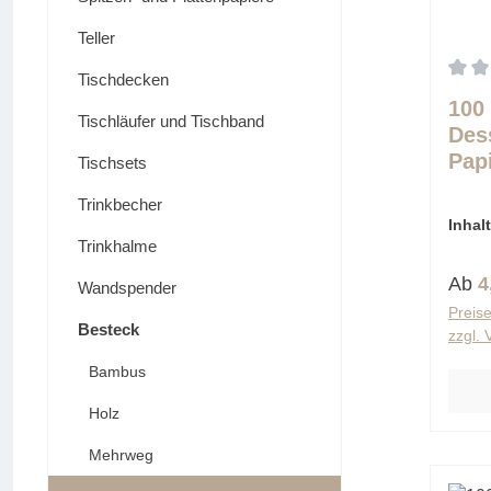
Teller
Tischdecken
Durch
100
Tischläufer und Tischband
Dess
Pap
Tischsets
farb
Trinkbecher
Inhal
(0,05 
Trinkhalme
Regu
Ab
4
Wandspender
Preise
Besteck
zzgl.
Bambus
Holz
Mehrweg