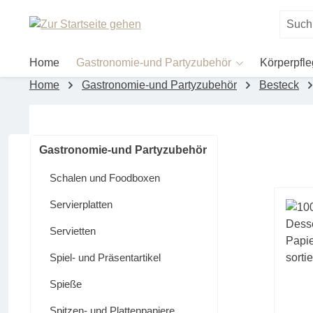
um Hauptinhalt springen
Zur Suche springen
Home
Gastronomie-und Partyzubehör
Körperpfl
Home
Gastronomie-und Partyzubehör
Besteck
Gastronomie-und Partyzubehör
Schalen und Foodboxen
Servierplatten
Servietten
Spiel- und Präsentartikel
Spieße
Spitzen- und Plattenpapiere