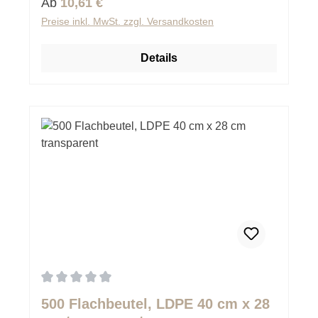
Regulärer Preis:
Ab
10,61 €
Preise inkl. MwSt. zzgl. Versandkosten
Details
Durchschnittliche Bewertung von 0 von 5 Sternen
500 Flachbeutel, LDPE 40 cm x 28