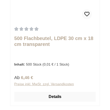
Durchschnittliche Bewertung von 0 von 5 Sternen
500 Flachbeutel, LDPE 30 cm x 18
cm transparent
Inhalt:
500 Stück
(0,01 € / 1 Stück)
Regulärer Preis:
Ab
6,46 €
Preise inkl. MwSt. zzgl. Versandkosten
Details