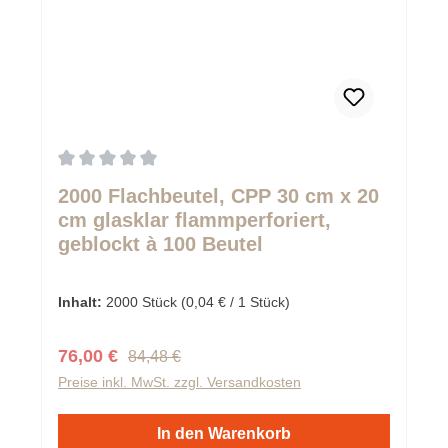
Durchschnittliche Bewertung von 0 von 5 Sternen
2000 Flachbeutel, CPP 30 cm x 20
cm glasklar flammperforiert,
geblockt à 100 Beutel
Inhalt:
2000 Stück
(0,04 € / 1 Stück)
Regulärer Preis:
Verkaufspreis:
76,00 €
84,48 €
Preise inkl. MwSt. zzgl. Versandkosten
In den Warenkorb