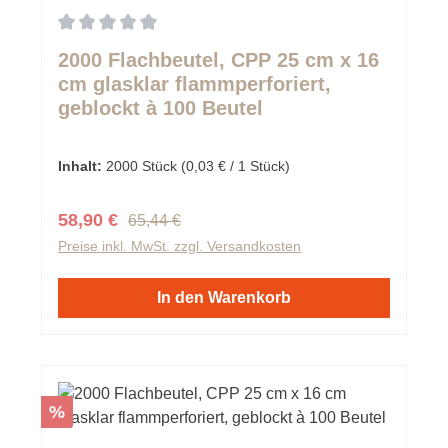
Durchschnittliche Bewertung von 0 von 5 Sternen
2000 Flachbeutel, CPP 25 cm x 16
cm glasklar flammperforiert,
geblockt à 100 Beutel
Inhalt:
2000 Stück
(0,03 € / 1 Stück)
Regulärer Preis:
Verkaufspreis:
58,90 €
65,44 €
Preise inkl. MwSt. zzgl. Versandkosten
In den Warenkorb
Rabatt
%