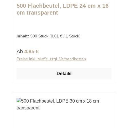
Durchschnittliche Bewertung von 0 von 5 Sternen
500 Flachbeutel, LDPE 24 cm x 16
cm transparent
Inhalt:
500 Stück
(0,01 € / 1 Stück)
Regulärer Preis:
Ab
4,85 €
Preise inkl. MwSt. zzgl. Versandkosten
Details