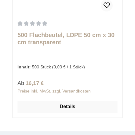
Durchschnittliche Bewertung von 0 von 5 Sternen
500 Flachbeutel, LDPE 50 cm x 30
cm transparent
Inhalt:
500 Stück
(0,03 € / 1 Stück)
Regulärer Preis:
Ab
16,17 €
Preise inkl. MwSt. zzgl. Versandkosten
Details