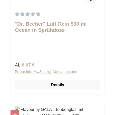
Durchschnittliche Bewertung von 0 von 5 Sternen
"Dr. Becher" Luft Rein 500 ml
Ocean in Sprühdose
Regulärer Preis:
Ab
6,07 €
Preise inkl. MwSt. zzgl. Versandkosten
Details
Rabatt
%