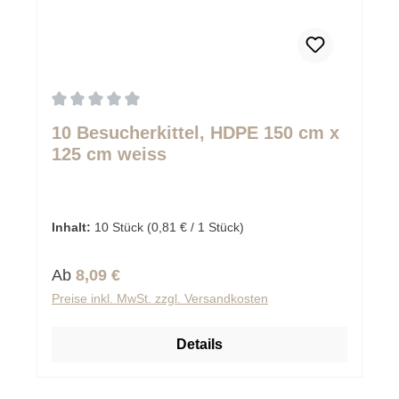
Durchschnittliche Bewertung von 0 von 5 Sternen
10 Besucherkittel, HDPE 150 cm x
125 cm weiss
Inhalt:
10 Stück
(0,81 € / 1 Stück)
Regulärer Preis:
Ab
8,09 €
Preise inkl. MwSt. zzgl. Versandkosten
Details