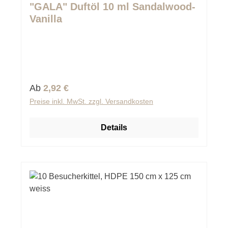
Durchschnittliche Bewertung von 0 von 5 Sternen
"GALA" Duftöl 10 ml Sandalwood-
Vanilla
Regulärer Preis:
Ab
2,92 €
Preise inkl. MwSt. zzgl. Versandkosten
Details