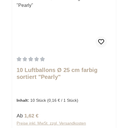
Durchschnittliche Bewertung von 0 von 5 Sternen
10 Luftballons Ø 25 cm farbig
sortiert "Pearly"
Inhalt:
10 Stück
(0,16 € / 1 Stück)
Regulärer Preis:
Ab
1,62 €
Preise inkl. MwSt. zzgl. Versandkosten