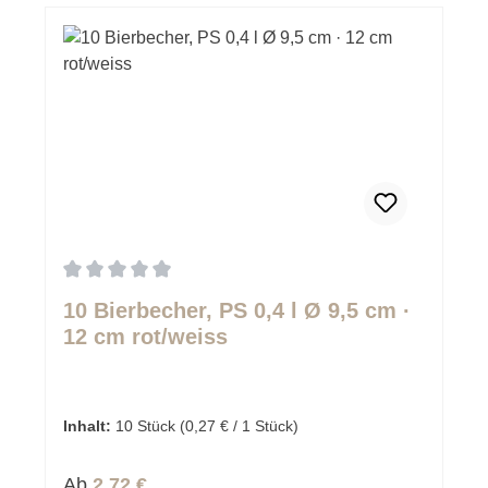
Durchschnittliche Bewertung von 0 von 5 Sternen
10 Bierbecher, PS 0,4 l Ø 9,5 cm ·
12 cm rot/weiss
Inhalt:
10 Stück
(0,27 € / 1 Stück)
Regulärer Preis:
Ab
2,72 €