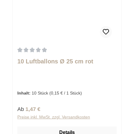
Durchschnittliche Bewertung von 0 von 5 Sternen
10 Luftballons Ø 25 cm rot
Inhalt:
10 Stück
(0,15 € / 1 Stück)
Regulärer Preis:
Ab
1,47 €
Preise inkl. MwSt. zzgl. Versandkosten
Details