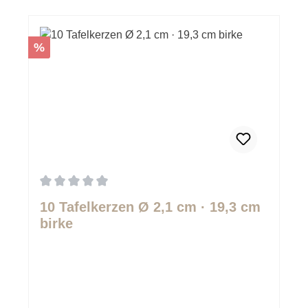
Rabatt
%
Durchschnittliche Bewertung von 0 von 5 Sternen
10 Tafelkerzen Ø 2,1 cm · 19,3 cm
birke