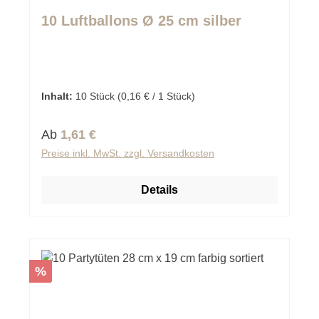
Durchschnittliche Bewertung von 0 von 5 Sternen
10 Luftballons Ø 25 cm silber
Inhalt:
10 Stück
(0,16 € / 1 Stück)
Regulärer Preis:
Ab
1,61 €
Preise inkl. MwSt. zzgl. Versandkosten
Details
Rabatt
%