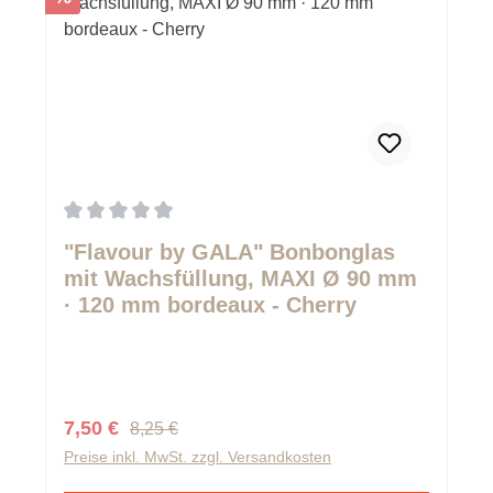
Durchschnittliche Bewertung von 0 von 5 Sternen
"Flavour by GALA" Bonbonglas
mit Wachsfüllung, MAXI Ø 90 mm
· 120 mm bordeaux - Cherry
Regulärer Preis:
Verkaufspreis:
7,50 €
8,25 €
Preise inkl. MwSt. zzgl. Versandkosten