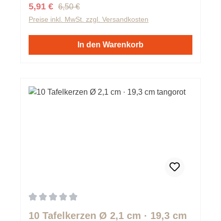
Regulärer Preis:
Verkaufspreis:
5,91 €
6,50 €
Preise inkl. MwSt. zzgl. Versandkosten
In den Warenkorb
Durchschnittliche Bewertung von 0 von 5 Sternen
10 Tafelkerzen Ø 2,1 cm · 19,3 cm