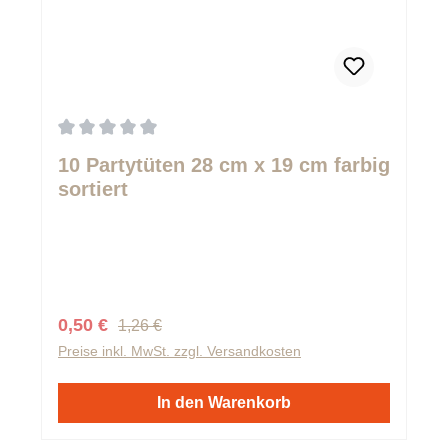
Durchschnittliche Bewertung von 0 von 5 Sternen
10 Partytüten 28 cm x 19 cm farbig
sortiert
Regulärer Preis:
Verkaufspreis:
0,50 €
1,26 €
Preise inkl. MwSt. zzgl. Versandkosten
In den Warenkorb