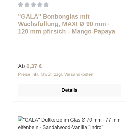
Durchschnittliche Bewertung von 0 von 5 Sternen
"GALA" Bonbonglas mit
Wachsfüllung, MAXI Ø 90 mm ·
120 mm pfirsich - Mango-Papaya
Regulärer Preis:
Ab
6,37 €
Preise inkl. MwSt. zzgl. Versandkosten
Details