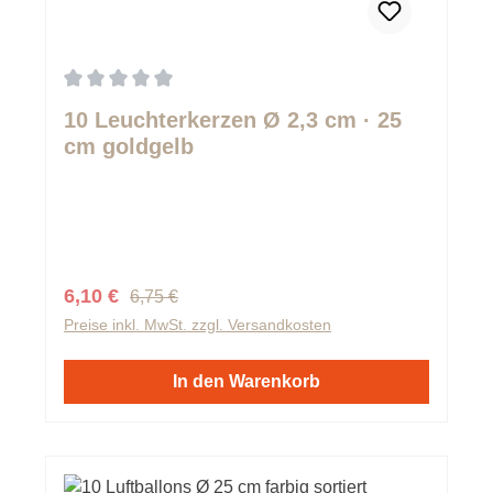
Durchschnittliche Bewertung von 0 von 5 Sternen
10 Leuchterkerzen Ø 2,3 cm · 25
cm goldgelb
Regulärer Preis:
Verkaufspreis:
6,10 €
6,75 €
Preise inkl. MwSt. zzgl. Versandkosten
In den Warenkorb