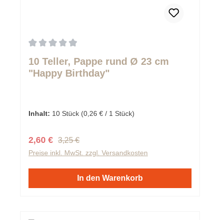
Durchschnittliche Bewertung von 0 von 5 Sternen
10 Teller, Pappe rund Ø 23 cm
"Happy Birthday"
Inhalt:
10 Stück
(0,26 € / 1 Stück)
Regulärer Preis:
Verkaufspreis:
2,60 €
3,25 €
Preise inkl. MwSt. zzgl. Versandkosten
In den Warenkorb