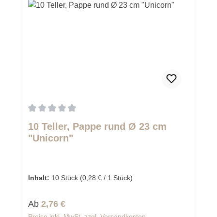
Durchschnittliche Bewertung von 0 von 5 Sternen
10 Teller, Pappe rund Ø 23 cm
"Unicorn"
Inhalt:
10 Stück
(0,28 € / 1 Stück)
Regulärer Preis:
Ab
2,76 €
Preise inkl. MwSt. zzgl. Versandkosten