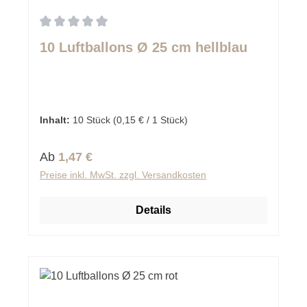
Durchschnittliche Bewertung von 0 von 5 Sternen
10 Luftballons Ø 25 cm hellblau
Inhalt:
10 Stück
(0,15 € / 1 Stück)
Regulärer Preis:
Ab
1,47 €
Preise inkl. MwSt. zzgl. Versandkosten
Details