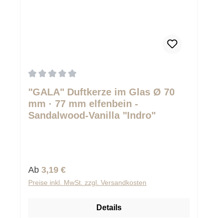
Durchschnittliche Bewertung von 0 von 5 Sternen
"GALA" Duftkerze im Glas Ø 70
mm · 77 mm elfenbein -
Sandalwood-Vanilla "Indro"
Regulärer Preis:
Ab
3,19 €
Preise inkl. MwSt. zzgl. Versandkosten
Details