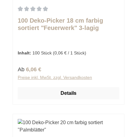
Durchschnittliche Bewertung von 0 von 5 Sternen
100 Deko-Picker 18 cm farbig
sortiert "Feuerwerk" 3-lagig
Inhalt:
100 Stück
(0,06 € / 1 Stück)
Regulärer Preis:
Ab
6,06 €
Preise inkl. MwSt. zzgl. Versandkosten
Details