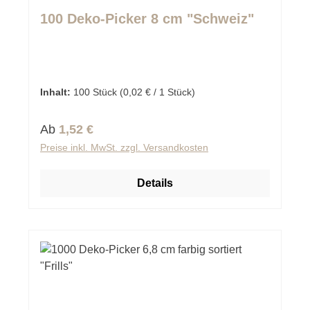
Durchschnittliche Bewertung von 0 von 5 Sternen
100 Deko-Picker 8 cm "Schweiz"
Inhalt:
100 Stück
(0,02 € / 1 Stück)
Regulärer Preis:
Ab
1,52 €
Preise inkl. MwSt. zzgl. Versandkosten
Details