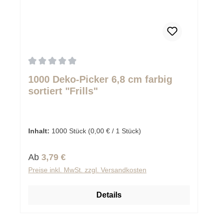
Durchschnittliche Bewertung von 0 von 5 Sternen
1000 Deko-Picker 6,8 cm farbig
sortiert "Frills"
Inhalt:
1000 Stück
(0,00 € / 1 Stück)
Regulärer Preis:
Ab
3,79 €
Preise inkl. MwSt. zzgl. Versandkosten
Details