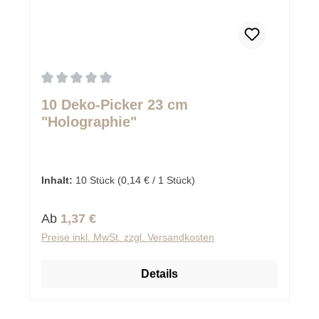
Durchschnittliche Bewertung von 0 von 5 Sternen
10 Deko-Picker 23 cm
"Holographie"
Inhalt:
10 Stück
(0,14 € / 1 Stück)
Regulärer Preis:
Ab
1,37 €
Preise inkl. MwSt. zzgl. Versandkosten
Details