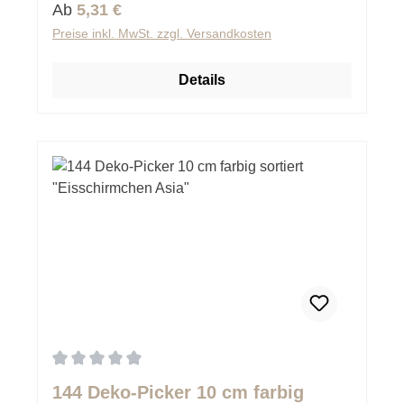
Regulärer Preis:
Ab
5,31 €
Preise inkl. MwSt. zzgl. Versandkosten
Details
Durchschnittliche Bewertung von 0 von 5 Sternen
144 Deko-Picker 10 cm farbig