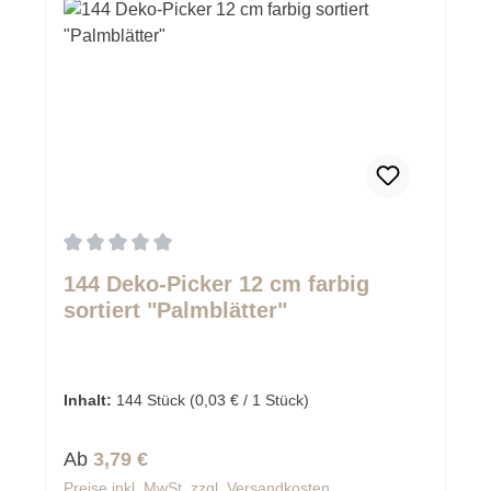
Durchschnittliche Bewertung von 0 von 5 Sternen
144 Deko-Picker 12 cm farbig
sortiert "Palmblätter"
Inhalt:
144 Stück
(0,03 € / 1 Stück)
Regulärer Preis:
Ab
3,79 €
Preise inkl. MwSt. zzgl. Versandkosten