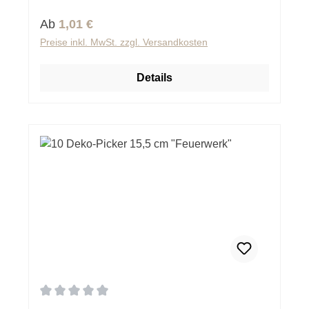
Regulärer Preis:
Ab
1,01 €
Preise inkl. MwSt. zzgl. Versandkosten
Details
Durchschnittliche Bewertung von 0 von 5 Sternen