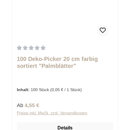
Durchschnittliche Bewertung von 0 von 5 Sternen
100 Deko-Picker 20 cm farbig
sortiert "Palmblätter"
Inhalt:
100 Stück
(0,05 € / 1 Stück)
Regulärer Preis:
Ab
4,55 €
Preise inkl. MwSt. zzgl. Versandkosten
Details