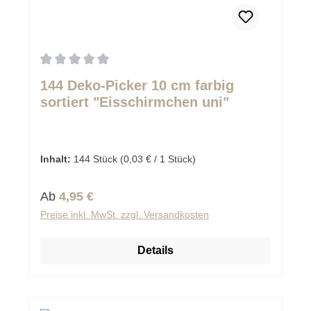
Durchschnittliche Bewertung von 0 von 5 Sternen
144 Deko-Picker 10 cm farbig
sortiert "Eisschirmchen uni"
Inhalt:
144 Stück
(0,03 € / 1 Stück)
Regulärer Preis:
Ab
4,95 €
Preise inkl. MwSt. zzgl. Versandkosten
Details