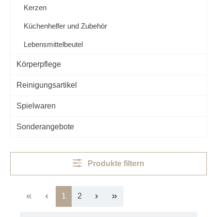
Kerzen
Küchenhelfer und Zubehör
Lebensmittelbeutel
Körperpflege
Reinigungsartikel
Spielwaren
Sonderangebote
Produkte filtern
Seite
Seite
1
2