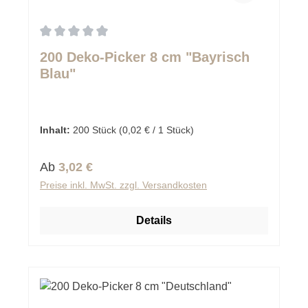
Durchschnittliche Bewertung von 0 von 5 Sternen
200 Deko-Picker 8 cm "Bayrisch
Blau"
Inhalt:
200 Stück
(0,02 € / 1 Stück)
Regulärer Preis:
Ab
3,02 €
Preise inkl. MwSt. zzgl. Versandkosten
Details