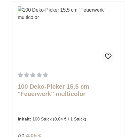
Durchschnittliche Bewertung von 0 von 5 Sternen
100 Deko-Picker 15,5 cm
"Feuerwerk" multicolor
Inhalt:
100 Stück
(0,04 € / 1 Stück)
Regulärer Preis:
Ab
4,05 €