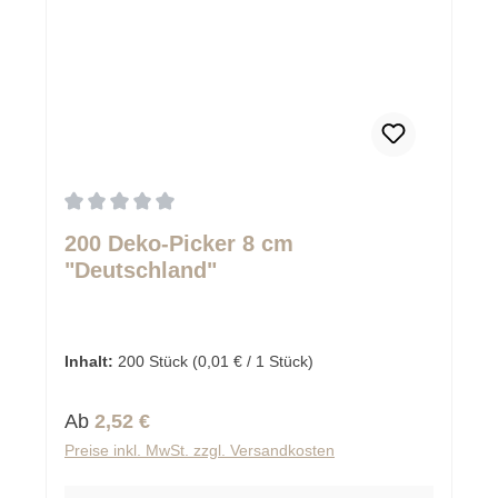
Durchschnittliche Bewertung von 0 von 5 Sternen
200 Deko-Picker 8 cm
"Deutschland"
Inhalt:
200 Stück
(0,01 € / 1 Stück)
Regulärer Preis:
Ab
2,52 €
Preise inkl. MwSt. zzgl. Versandkosten