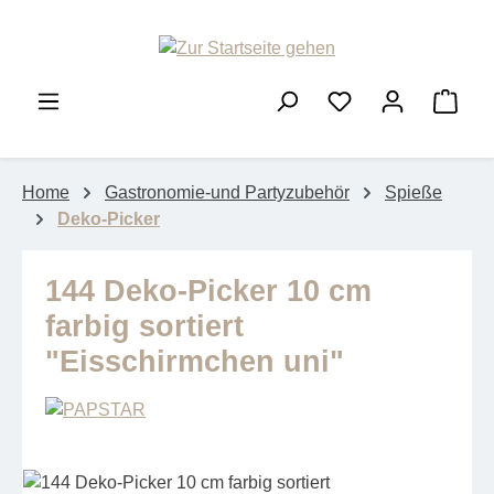
Zum Hauptinhalt springen
Ware
Home
Gastronomie-und Partyzubehör
Spieße
Deko-Picker
144 Deko-Picker 10 cm
farbig sortiert
"Eisschirmchen uni"
Bildergalerie überspringen