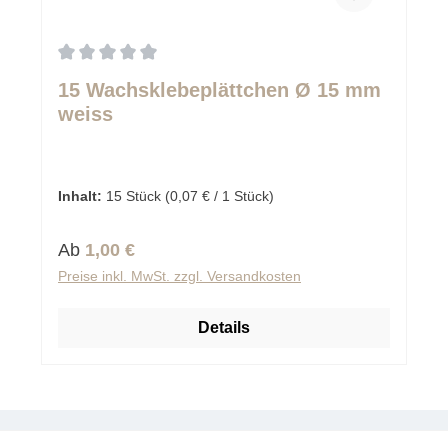
Durchschnittliche Bewertung von 0 von 5 Sternen
15 Wachsklebeplättchen Ø 15 mm
weiss
Inhalt:
15 Stück
(0,07 € / 1 Stück)
Regulärer Preis:
Ab
1,00 €
Preise inkl. MwSt. zzgl. Versandkosten
Details