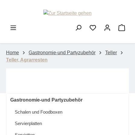
Zum Hauptinhalt springen
Ware
Home
Gastronomie-und Partyzubehör
Teller
Teller, Agrarresten
Gastronomie-und Partyzubehör
Schalen und Foodboxen
Servierplatten
Servietten