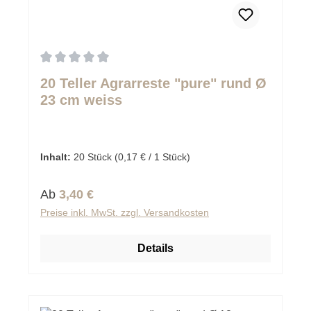
Durchschnittliche Bewertung von 0 von 5 Sternen
20 Teller Agrarreste "pure" rund Ø
23 cm weiss
Inhalt:
20 Stück
(0,17 € / 1 Stück)
Regulärer Preis:
Ab
3,40 €
Preise inkl. MwSt. zzgl. Versandkosten
Details