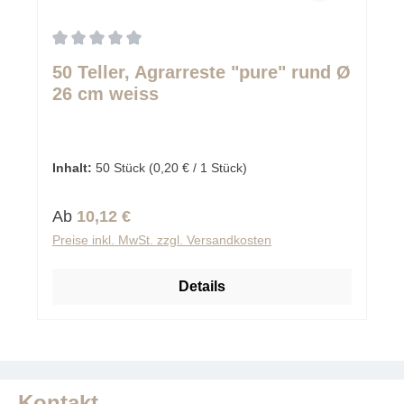
Durchschnittliche Bewertung von 0 von 5 Sternen
50 Teller, Agrarreste "pure" rund Ø
26 cm weiss
Inhalt:
50 Stück
(0,20 € / 1 Stück)
Regulärer Preis:
Ab
10,12 €
Preise inkl. MwSt. zzgl. Versandkosten
Details
Kontakt