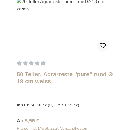
Durchschnittliche Bewertung von 0 von 5 Sternen
50 Teller, Agrarreste "pure" rund Ø
18 cm weiss
Inhalt:
50 Stück
(0,11 € / 1 Stück)
Regulärer Preis:
Ab
5,56 €
Preise inkl. MwSt. zzgl. Versandkosten