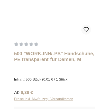
Durchschnittliche Bewertung von 0 von 5 Sternen
500 "WORK-INN/-PS" Handschuhe,
PE transparent für Damen, M
Inhalt:
500 Stück
(0,01 € / 1 Stück)
Regulärer Preis:
Ab
6,36 €
Preise inkl. MwSt. zzgl. Versandkosten