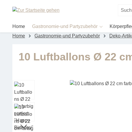
um Hauptinhalt springen
Zur Suche springen
Home
Gastronomie-und Partyzubehör
Körperpfl
Home
Gastronomie-und Partyzubehör
Deko-Artik
10 Luftballons Ø 22 cm
Bildergalerie überspringen