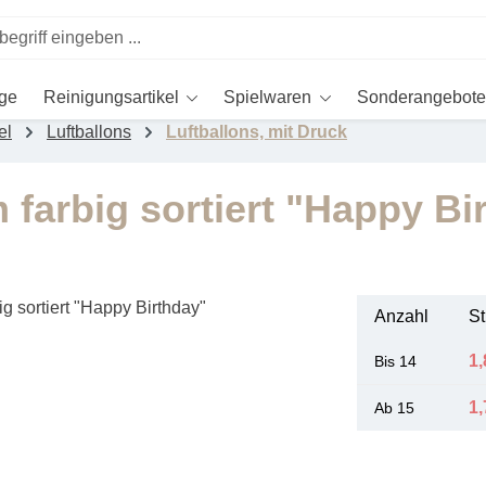
ege
Reinigungsartikel
Spielwaren
Sonderangebote
el
Luftballons
Luftballons, mit Druck
 farbig sortiert "Happy Bi
Anzahl
St
1,
Bis
14
1,
Ab
15