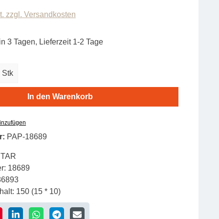
t. zzgl. Versandkosten
in 3 Tagen, Lieferzeit 1-2 Tage
zahl: Gib den gewünschten Wert ein oder b
Stk
In den Warenkorb
hinzufügen
r:
PAP-18689
STAR
r:
18689
86893
alt:
150 (15 * 10)