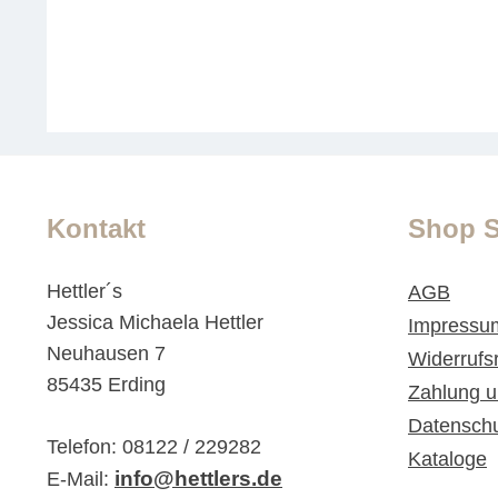
Kontakt
Shop S
Hettler´s
AGB
Jessica Michaela Hettler
Impressu
Neuhausen 7
Widerrufs
85435 Erding
Zahlung u
Datensch
Telefon: 08122 / 229282
Kataloge
info@hettlers.de
E-Mail: