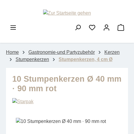
Zum Hauptinhalt springen
Ware
Home
Gastronomie-und Partyzubehör
Kerzen
Stumpenkerzen
Stumpenkerzen, 4 cm Ø
10 Stumpenkerzen Ø 40 mm
· 90 mm rot
Bildergalerie überspringen