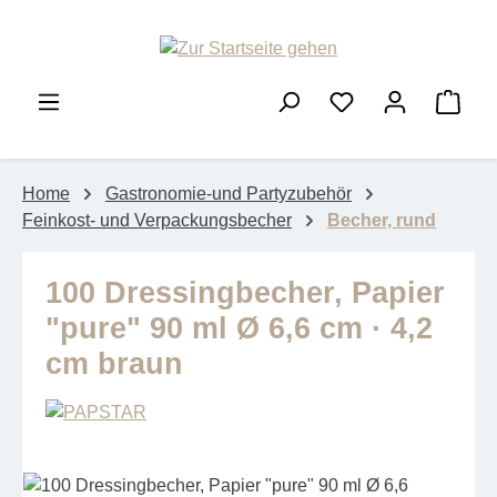
Zum Hauptinhalt springen
Ware
Home
Gastronomie-und Partyzubehör
Feinkost- und Verpackungsbecher
Becher, rund
100 Dressingbecher, Papier
"pure" 90 ml Ø 6,6 cm · 4,2
cm braun
Bildergalerie überspringen