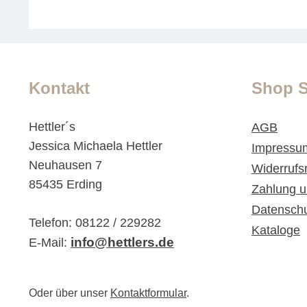
Kontakt
Shop S
Hettler´s
AGB
Jessica Michaela Hettler
Impressu
Neuhausen 7
Widerrufs
85435 Erding
Zahlung u
Datensch
Telefon: 08122 / 229282
Kataloge
info@hettlers.de
E-Mail:
Oder über unser
Kontaktformular
.