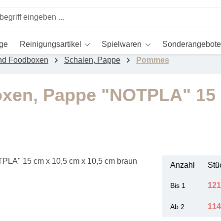
ege
Reinigungsartikel
Spielwaren
Sonderangebote
nd Foodboxen
Schalen, Pappe
Pommes
xen, Pappe "NOTPLA" 15 
Anzahl
Stü
121
Bis
1
114
Ab
2