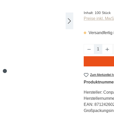
Inhalt:
100 Stück
Preise inkl. MwS
Versandfertig 
Produkt An
Zum Merkzettel 
Produktnumme
Hersteller:
Conpa
Herstellernumme
EAN:
87124260
Großpackungsinh