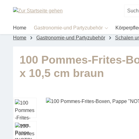
um Hauptinhalt springen
Zur Suche springen
Home
Gastronomie-und Partyzubehör
Körperpfl
Home
Gastronomie-und Partyzubehör
Schalen u
100 Pommes-Frites-Bo
x 10,5 cm braun
Bildergalerie überspringen