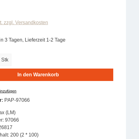
t. zzgl. Versandkosten
in 3 Tagen, Lieferzeit 1-2 Tage
zahl: Gib den gewünschten Wert ein oder b
Stk
In den Warenkorb
hinzufügen
r:
PAP-97066
x (LM)
r:
97066
26817
alt:
200 (2 * 100)