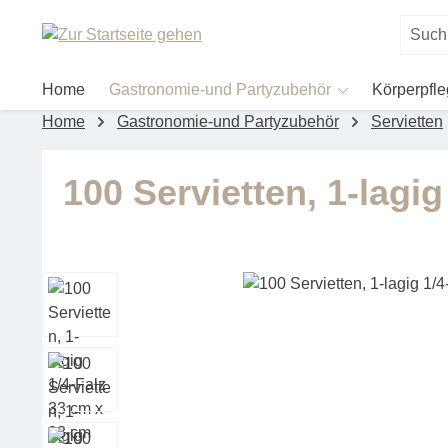
um Hauptinhalt springen
Zur Suche springen
Home
Gastronomie-und Partyzubehör
Körperpfl
Home
Gastronomie-und Partyzubehör
Servietten
100 Servietten, 1-lagi
Bildergalerie überspringen