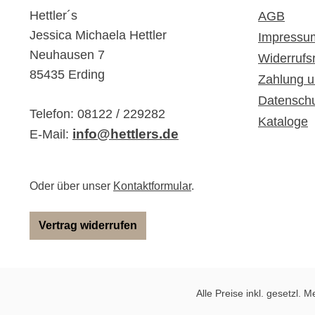
Hettler´s
AGB
Jessica Michaela Hettler
Impressu
Neuhausen 7
Widerrufs
85435 Erding
Zahlung u
Datensch
Telefon: 08122 / 229282
Kataloge
info@hettlers.de
E-Mail:
Oder über unser
Kontaktformular
.
Vertrag widerrufen
Alle Preise inkl. gesetzl. 