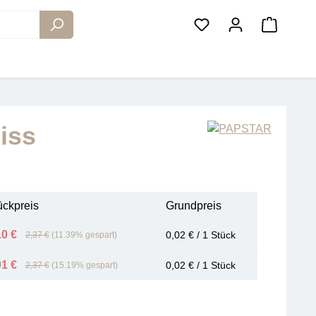
Warenko
iss
ückpreis
Grundpreis
10 €
0,02 € / 1 Stück
2,37 €
(11.39% gespart)
01 €
0,02 € / 1 Stück
2,37 €
(15.19% gespart)