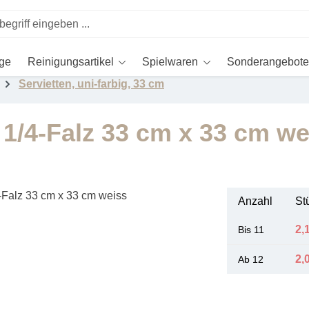
ege
Reinigungsartikel
Spielwaren
Sonderangebote
Servietten, uni-farbig, 33 cm
g 1/4-Falz 33 cm x 33 cm we
Anzahl
St
2,
Bis
11
2,
Ab
12