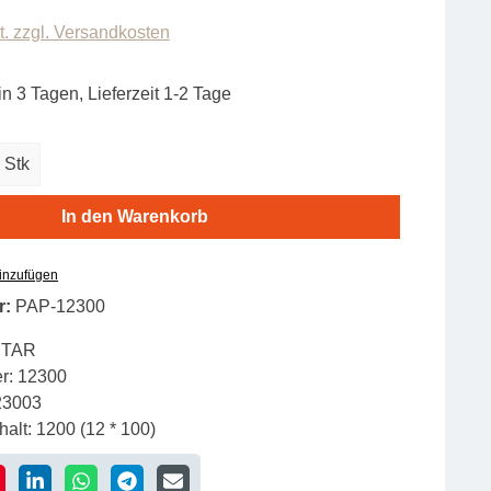
t. zzgl. Versandkosten
in 3 Tagen, Lieferzeit 1-2 Tage
zahl: Gib den gewünschten Wert ein oder b
Stk
In den Warenkorb
hinzufügen
r:
PAP-12300
STAR
r:
12300
23003
alt:
1200 (12 * 100)