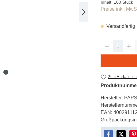
Inhalt:
100 Stück
Preise inkl. MwS
Versandfertig 
Produkt An
Zum Merkzettel 
Produktnumme
Hersteller:
PAP
Herstellernumme
EAN:
40029111
Großpackungsinh