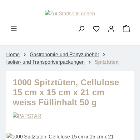
Zum Hauptinhalt springen
Ware
Home
Gastronomie-und Partyzubehör
Isolier- und Transportverpackungen
Spitztüten
1000 Spitztüten, Cellulose
15 cm x 15 cm x 21 cm
weiss Füllinhalt 50 g
Bildergalerie überspringen