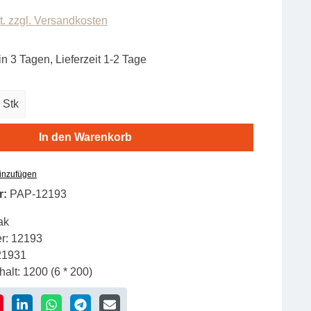
t. zzgl. Versandkosten
in 3 Tagen, Lieferzeit 1-2 Tage
zahl: Gib den gewünschten Wert ein oder b
Stk
In den Warenkorb
hinzufügen
r:
PAP-12193
ak
r:
12193
21931
alt:
1200 (6 * 200)