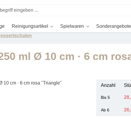
ege
Reinigungsartikel
Spielwaren
Sonderangebote
Dessertschalen
250 ml Ø 10 cm · 6 cm rosa
Anzahl
Stü
28,
Bis
5
26,
Ab
6