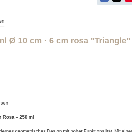
en
l Ø 10 cm · 6 cm rosa "Triangle"
isen
in Rosa – 250 ml
modernes geometrisches Design mit hoher Funktionalität. Mit 