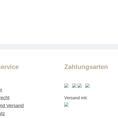
ervice
Zahlungsarten
m
recht
Versand mit:
nd Versand
utz