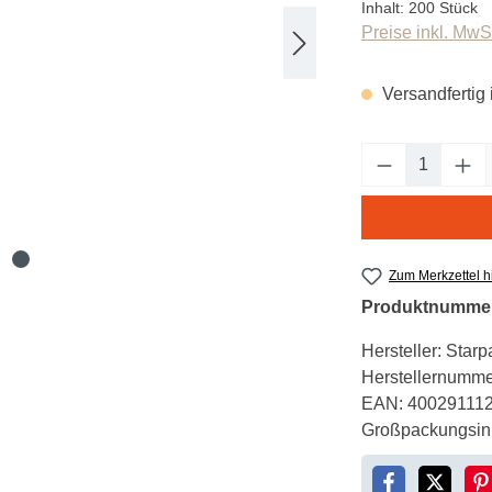
Inhalt:
200 Stück
Preise inkl. MwS
Versandfertig 
Produkt An
Zum Merkzettel 
Produktnumme
Hersteller:
Starp
Herstellernumme
EAN:
40029111
Großpackungsinh