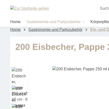
um Hauptinhalt springen
Zur Suche springen
Home
Gastronomie-und Partyzubehör
Körperpfl
Home
Gastronomie-und Partyzubehör
Eis- und 
200 Eisbecher, Pappe 
Bildergalerie überspringen