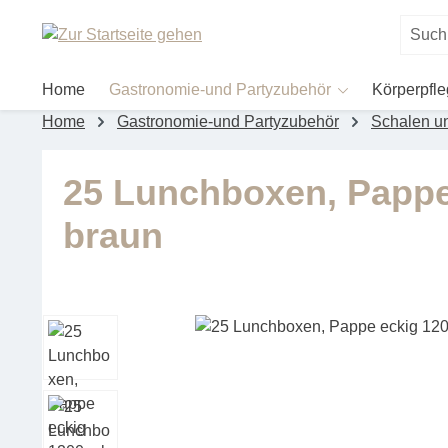
um Hauptinhalt springen
Zur Suche springen
Home
Gastronomie-und Partyzubehör
Körperpfl
Home
Gastronomie-und Partyzubehör
Schalen u
25 Lunchboxen, Pappe
braun
Bildergalerie überspringen