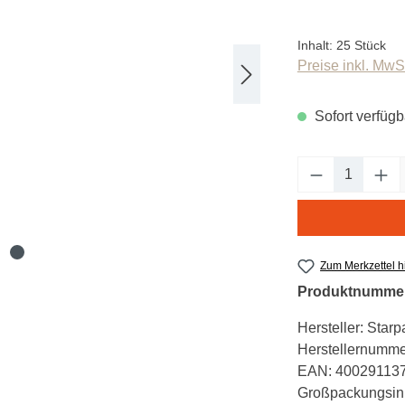
Inhalt:
25 Stück
Preise inkl. MwS
Sofort verfügba
Produkt An
Zum Merkzettel 
Produktnumme
Hersteller:
Starp
Herstellernumme
EAN:
40029113
Großpackungsinh