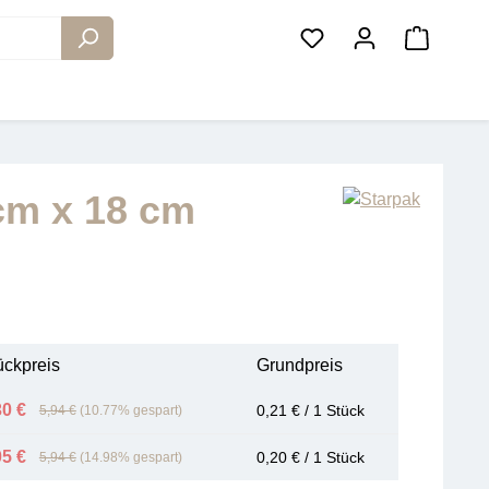
Warenko
cm x 18 cm
ückpreis
Grundpreis
30 €
0,21 € / 1 Stück
5,94 €
(10.77% gespart)
05 €
0,20 € / 1 Stück
5,94 €
(14.98% gespart)