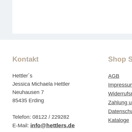
Kontakt
Shop S
Hettler´s
AGB
Jessica Michaela Hettler
Impressu
Neuhausen 7
Widerrufs
85435 Erding
Zahlung u
Datensch
Telefon: 08122 / 229282
Kataloge
info@hettlers.de
E-Mail: