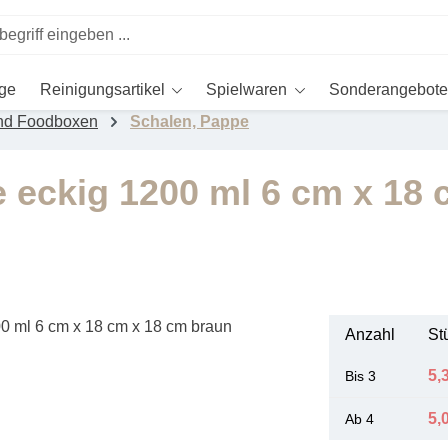
ege
Reinigungsartikel
Spielwaren
Sonderangebote
nd Foodboxen
Schalen, Pappe
 eckig 1200 ml 6 cm x 18 
Anzahl
St
5,
Bis
3
5,
Ab
4