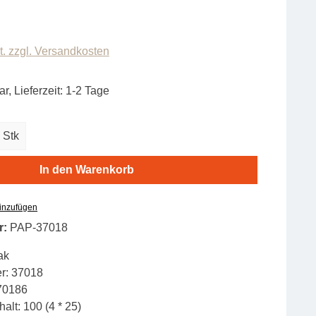
t. zzgl. Versandkosten
r, Lieferzeit: 1-2 Tage
zahl: Gib den gewünschten Wert ein oder b
Stk
In den Warenkorb
hinzufügen
r:
PAP-37018
ak
r:
37018
70186
alt:
100 (4 * 25)