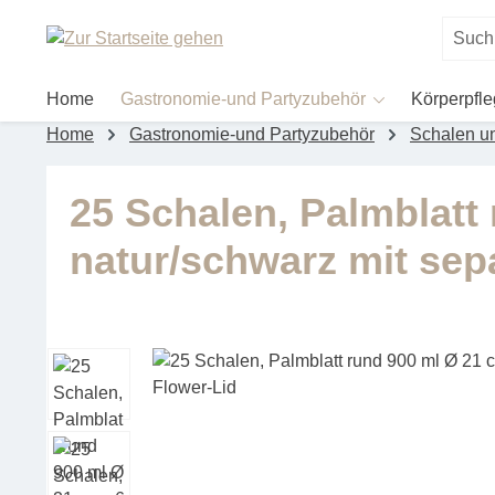
um Hauptinhalt springen
Zur Suche springen
Home
Gastronomie-und Partyzubehör
Körperpfl
Home
Gastronomie-und Partyzubehör
Schalen u
25 Schalen, Palmblatt
natur/schwarz mit sep
Bildergalerie überspringen