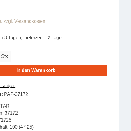
t. zzgl. Versandkosten
in 3 Tagen, Lieferzeit 1-2 Tage
zahl: Gib den gewünschten Wert ein oder b
Stk
In den Warenkorb
hinzufügen
r:
PAP-37172
STAR
r:
37172
71725
alt:
100 (4 * 25)