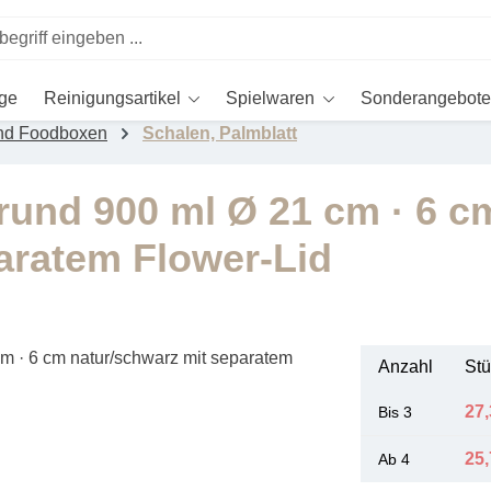
ege
Reinigungsartikel
Spielwaren
Sonderangebote
nd Foodboxen
Schalen, Palmblatt
 rund 900 ml Ø 21 cm · 6 c
aratem Flower-Lid
Anzahl
Stü
27,
Bis
3
25,
Ab
4