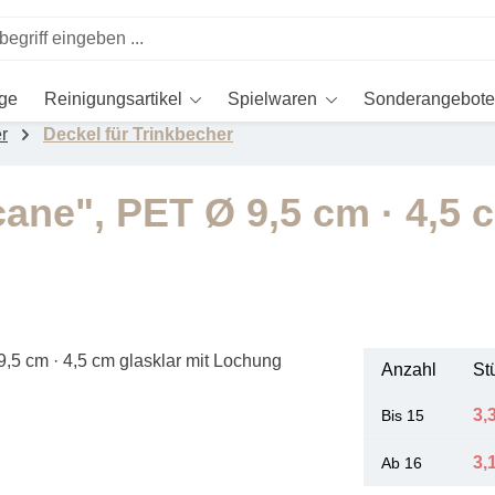
ege
Reinigungsartikel
Spielwaren
Sonderangebote
r
Deckel für Trinkbecher
ane", PET Ø 9,5 cm · 4,5 c
Anzahl
St
3,
Bis
15
3,
Ab
16