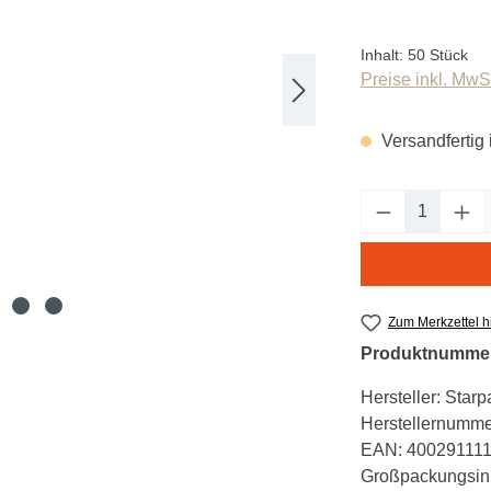
Inhalt:
50 Stück
Preise inkl. MwS
Versandfertig 
Produkt An
Zum Merkzettel 
Produktnumme
Hersteller:
Starp
Herstellernumme
EAN:
40029111
Großpackungsinh