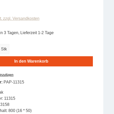
t. zzgl. Versandkosten
in 3 Tagen, Lieferzeit 1-2 Tage
zahl: Gib den gewünschten Wert ein oder b
Stk
In den Warenkorb
hinzufügen
r:
PAP-11315
ak
r:
11315
13158
alt:
800 (16 * 50)