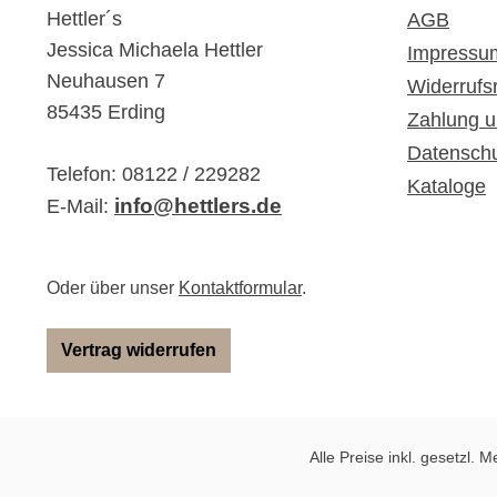
Hettler´s
AGB
Jessica Michaela Hettler
Impressu
Neuhausen 7
Widerrufs
85435 Erding
Zahlung u
Datensch
Telefon: 08122 / 229282
Kataloge
info@hettlers.de
E-Mail:
Oder über unser
Kontaktformular
.
Vertrag widerrufen
Alle Preise inkl. gesetzl. 