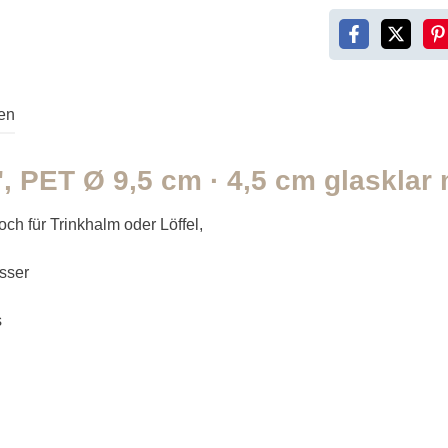
en
, PET Ø 9,5 cm · 4,5 cm glasklar
h für Trinkhalm oder Löffel,
sser
s