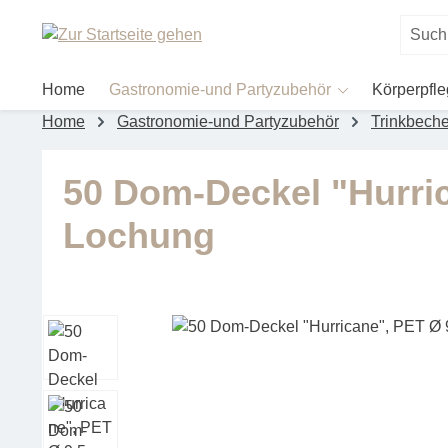
um Hauptinhalt springen
Zur Suche springen
Home
Gastronomie-und Partyzubehör
Körperpfl
Home
Gastronomie-und Partyzubehör
Trinkbeche
50 Dom-Deckel "Hurric
Lochung
Bildergalerie überspringen