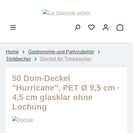
Zum Hauptinhalt springen
Ware
Home
Gastronomie-und Partyzubehör
Trinkbecher
Deckel für Trinkbecher
50 Dom-Deckel
"Hurricane", PET Ø 9,5 cm ·
4,5 cm glasklar ohne
Lochung