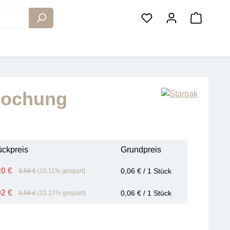
Warenko
 Lochung
ückpreis
Grundpreis
20 €
0,06 € / 1 Stück
3,56 €
(10.11% gespart)
02 €
0,06 € / 1 Stück
3,56 €
(15.17% gespart)