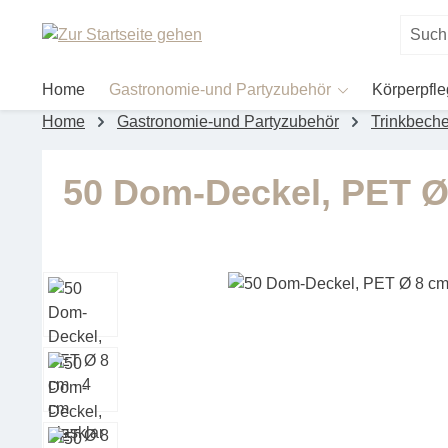
um Hauptinhalt springen
Zur Suche springen
Home
Gastronomie-und Partyzubehör
Körperpfl
Home
Gastronomie-und Partyzubehör
Trinkbeche
50 Dom-Deckel, PET Ø 
Bildergalerie überspringen