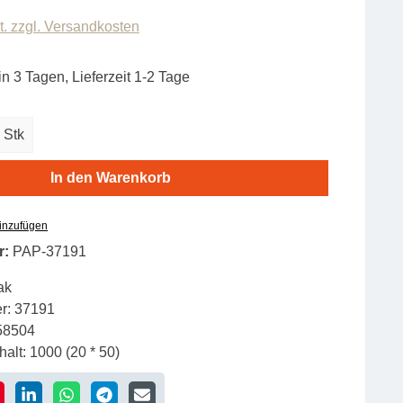
t. zzgl. Versandkosten
in 3 Tagen, Lieferzeit 1-2 Tage
zahl: Gib den gewünschten Wert ein oder b
Stk
In den Warenkorb
hinzufügen
r:
PAP-37191
ak
r:
37191
58504
alt:
1000 (20 * 50)