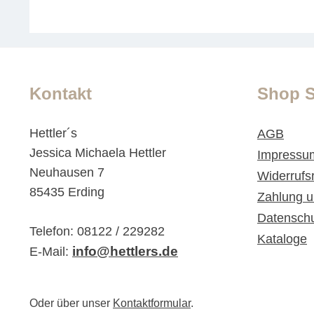
Kontakt
Shop S
Hettler´s
AGB
Jessica Michaela Hettler
Impressu
Neuhausen 7
Widerrufs
85435 Erding
Zahlung u
Datensch
Telefon: 08122 / 229282
Kataloge
info@hettlers.de
E-Mail:
Oder über unser
Kontaktformular
.