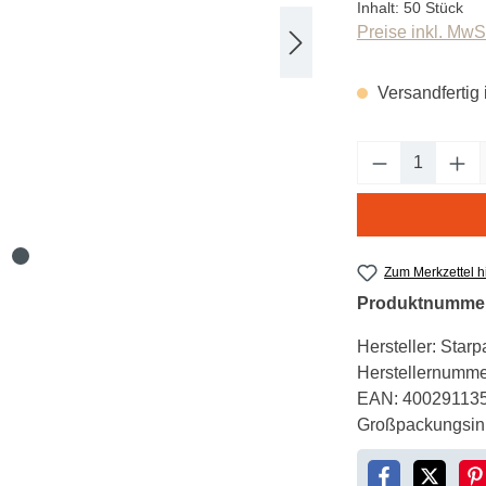
Inhalt:
50 Stück
Preise inkl. MwS
Versandfertig 
Produkt An
Zum Merkzettel 
Produktnumme
Hersteller:
Starp
Herstellernumme
EAN:
40029113
Großpackungsinh