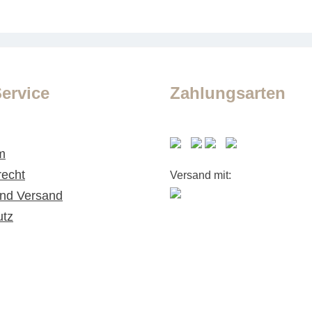
ervice
Zahlungsarten
m
recht
Versand mit:
nd Versand
utz