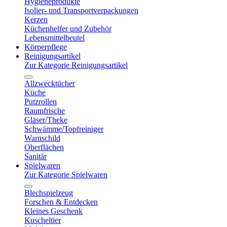
Hygieneprodukte
Isolier- und Transportverpackungen
Kerzen
Küchenhelfer und Zubehör
Lebensmittelbeutel
Körperpflege
Reinigungsartikel
Zur Kategorie Reinigungsartikel
Allzwecktücher
Küche
Putzrollen
Raumfrische
Gläser/Theke
Schwämme/Topfreiniger
Warnschild
Oberflächen
Sanitär
Spielwaren
Zur Kategorie Spielwaren
Blechspielzeug
Forschen & Entdecken
Kleines Geschenk
Kuscheltier