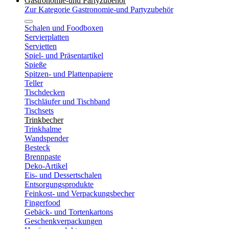
Gastronomie-und Partyzubehör
Zur Kategorie Gastronomie-und Partyzubehör
Schalen und Foodboxen
Servierplatten
Servietten
Spiel- und Präsentartikel
Spieße
Spitzen- und Plattenpapiere
Teller
Tischdecken
Tischläufer und Tischband
Tischsets
Trinkbecher
Trinkhalme
Wandspender
Besteck
Brennpaste
Deko-Artikel
Eis- und Dessertschalen
Entsorgungsprodukte
Feinkost- und Verpackungsbecher
Fingerfood
Gebäck- und Tortenkartons
Geschenkverpackungen