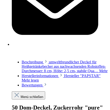
Beschreibung
umweltfreundlicher Deckel für
Heißgetränkebecher aus nachwachsenden Rohstoffen-
Durchmesser: 8 cm, Höhe: 2,5 cm- stabile Qua…
Mehr
Herstellerinformationen
Hersteller "PAPSTAR"
Mehr lesen
Bewertungen
Menü schließen
50 Dom-Deckel, Zuckerrohr "pure"