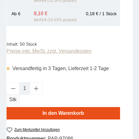
10,71 €
(10.36% gespart)
9,10 €
Ab
6
0,18 € / 1 Stück
10,71 €
(15.03% gespart)
Inhalt:
50 Stück
Preise inkl. MwSt. zzgl. Versandkosten
Versandfertig in 3 Tagen, Lieferzeit 1-2 Tage
Produkt Anzahl: Gib den gewünschten Wert e
Stk
In den Warenkorb
Zum Merkzettel hinzufügen
Produktnummer:
PAP-97086