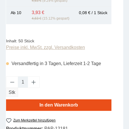
4,63 €
(9.29% gespart)
3,93 €
Ab
10
0,08 € / 1 Stück
4,63 €
(15.12% gespart)
Inhalt:
50 Stück
Preise inkl. MwSt. zzgl. Versandkosten
Versandfertig in 3 Tagen, Lieferzeit 1-2 Tage
Produkt Anzahl: Gib den gewünschten Wert e
Stk
In den Warenkorb
Zum Merkzettel hinzufügen
Produktnummer:
PAP-12181