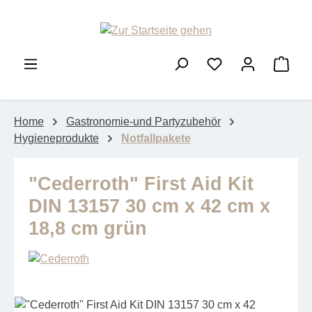
Zum Hauptinhalt springen
Ware
Home
Gastronomie-und Partyzubehör
Hygieneprodukte
Notfallpakete
"Cederroth" First Aid Kit
DIN 13157 30 cm x 42 cm x
18,8 cm grün
Bildergalerie überspringen