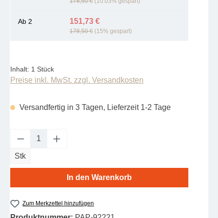
178,50 €
(10.03% gespart)
151,73 €
Ab
2
178,50 €
(15% gespart)
Inhalt:
1 Stück
Preise inkl. MwSt. zzgl. Versandkosten
Versandfertig in 3 Tagen, Lieferzeit 1-2 Tage
Produkt Anzahl: Gib den gewünschten Wert e
Stk
In den Warenkorb
Zum Merkzettel hinzufügen
Produktnummer:
PAP-92221