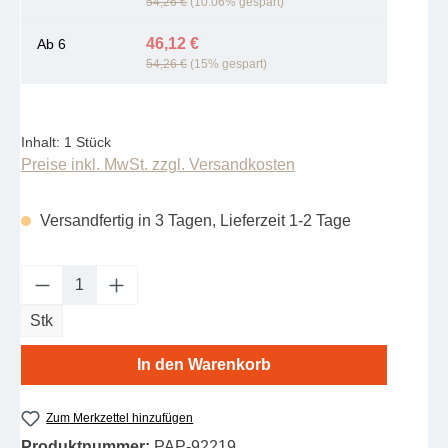
54,26 €
(10.06% gespart)
46,12 €
Ab
6
54,26 €
(15% gespart)
Inhalt:
1 Stück
Preise inkl. MwSt. zzgl. Versandkosten
Versandfertig in 3 Tagen, Lieferzeit 1-2 Tage
Produkt Anzahl: Gib den gewünschten Wert e
Stk
In den Warenkorb
Zum Merkzettel hinzufügen
Produktnummer:
PAP-92219