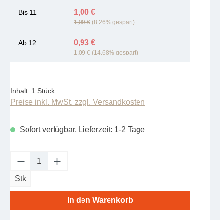
1,00 €
Bis
11
1,09 €
(8.26% gespart)
0,93 €
Ab
12
1,09 €
(14.68% gespart)
Inhalt:
1 Stück
Preise inkl. MwSt. zzgl. Versandkosten
Sofort verfügbar, Lieferzeit: 1-2 Tage
Produkt Anzahl: Gib den gewünschten Wert e
Stk
In den Warenkorb